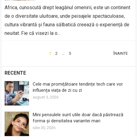
Africa, cunoscută drept leagănul omenirii, este un continent
de o diversitate uluitoare, unde peisajele spectaculoase,
cultura vibrantă și fauna sălbatică creează o experiență de
neuitat. Fie că visezi la o…
PAGINAȚIE
1
2
…
5
ÎNAINTE
ARTICOLE
RECENTE
Cele mai promițătoare tendințe tech care vor
influența viața de zi cu zi
august 5, 2026
Mini pensulele sunt utile doar dacă păstrează
forma și densitatea variantei mari
iulie 30, 2026