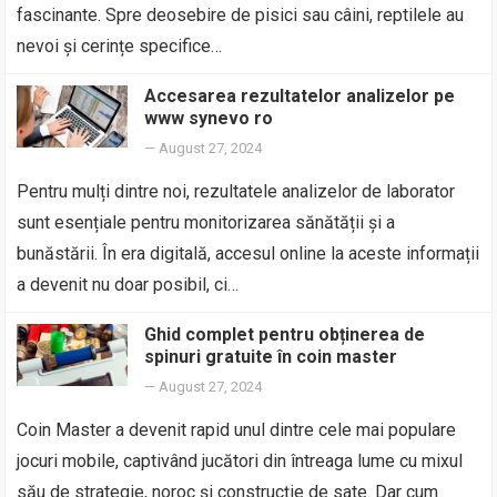
fascinante. Spre deosebire de pisici sau câini, reptilele au
nevoi și cerințe specifice…
Accesarea rezultatelor analizelor pe
www synevo ro
—
August 27, 2024
Pentru mulți dintre noi, rezultatele analizelor de laborator
sunt esențiale pentru monitorizarea sănătății și a
bunăstării. În era digitală, accesul online la aceste informații
a devenit nu doar posibil, ci…
Ghid complet pentru obținerea de
spinuri gratuite în coin master
—
August 27, 2024
Coin Master a devenit rapid unul dintre cele mai populare
jocuri mobile, captivând jucători din întreaga lume cu mixul
său de strategie, noroc și construcție de sate. Dar cum