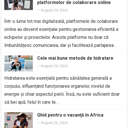
platformelor de colaborare online
—
August 24, 2024
Într-o lume tot mai digitalizată, platformele de colaborare
online au devenit esențiale pentru gestionarea eficientă a
echipelor și proiectelor. Aceste platforme nu doar că
îmbunătățesc comunicarea, dar și facilitează partajarea…
Cele mai bune metode de hidratare
—
August 24, 2024
Hidratarea este esențială pentru sănătatea generală a
corpului, influențând funcționarea organelor, nivelul de
energie și chiar aspectul pielii. Însă, nu este suficient doar
să bei apă; felul în care te…
Ghid pentru o vacanță în Africa
—
August 23, 2024