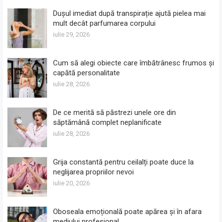
Dușul imediat după transpirație ajută pielea mai
mult decât parfumarea corpului
iulie 29, 2026
Cum să alegi obiecte care îmbătrânesc frumos și
capătă personalitate
iulie 28, 2026
De ce merită să păstrezi unele ore din
săptămână complet neplanificate
iulie 28, 2026
Grija constantă pentru ceilalți poate duce la
neglijarea propriilor nevoi
iulie 20, 2026
Oboseala emoțională poate apărea și în afara
mediului profesional