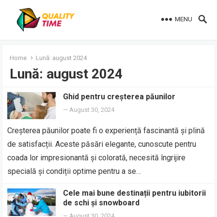
MENU
Home
Lună:
august 2024
Lună:
august 2024
Ghid pentru creșterea păunilor
—
August 30, 2024
Creșterea păunilor poate fi o experiență fascinantă și plină
de satisfacții. Aceste păsări elegante, cunoscute pentru
coada lor impresionantă și colorată, necesită îngrijire
specială și condiții optime pentru a se…
Cele mai bune destinații pentru iubitorii
de schi și snowboard
—
August 30, 2024