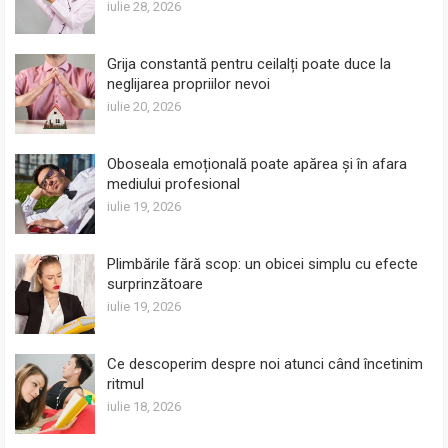
iulie 28, 2026
Grija constantă pentru ceilalți poate duce la
neglijarea propriilor nevoi
iulie 20, 2026
Oboseala emoțională poate apărea și în afara
mediului profesional
iulie 19, 2026
Plimbările fără scop: un obicei simplu cu efecte
surprinzătoare
iulie 19, 2026
Ce descoperim despre noi atunci când încetinim
ritmul
iulie 18, 2026