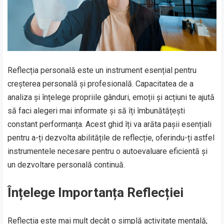
Reflecția personală este un instrument esențial pentru
creșterea personală și profesională. Capacitatea de a
analiza și înțelege propriile gânduri, emoții și acțiuni te ajută
să faci alegeri mai informate și să îți îmbunătățești
constant performanța. Acest ghid îți va arăta pașii esențiali
pentru a-ți dezvolta abilitățile de reflecție, oferindu-ți astfel
instrumentele necesare pentru o autoevaluare eficientă și
un dezvoltare personală continuă.
Înțelege Importanța Reflecției
Reflecția este mai mult decât o simplă activitate mentală;