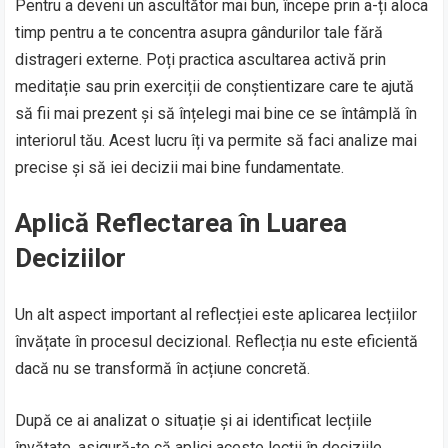
Pentru a deveni un ascultător mai bun, începe prin a-ți aloca
timp pentru a te concentra asupra gândurilor tale fără
distrageri externe. Poți practica ascultarea activă prin
meditație sau prin exerciții de conștientizare care te ajută
să fii mai prezent și să înțelegi mai bine ce se întâmplă în
interiorul tău. Acest lucru îți va permite să faci analize mai
precise și să iei decizii mai bine fundamentate.
Aplică Reflectarea în Luarea
Deciziilor
Un alt aspect important al reflecției este aplicarea lecțiilor
învățate în procesul decizional. Reflecția nu este eficientă
dacă nu se transformă în acțiune concretă.
După ce ai analizat o situație și ai identificat lecțiile
învățate, asigură-te că aplici aceste lecții în deciziile