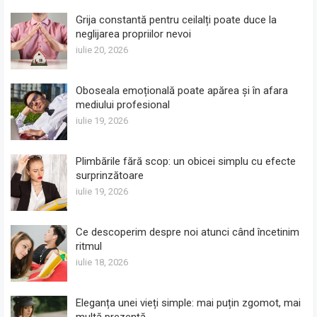
Grija constantă pentru ceilalți poate duce la
neglijarea propriilor nevoi
iulie 20, 2026
Oboseala emoțională poate apărea și în afara
mediului profesional
iulie 19, 2026
Plimbările fără scop: un obicei simplu cu efecte
surprinzătoare
iulie 19, 2026
Ce descoperim despre noi atunci când încetinim
ritmul
iulie 18, 2026
Eleganța unei vieți simple: mai puțin zgomot, mai
multă prezență