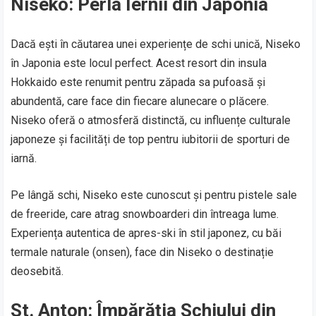
Niseko: Perla Iernii din Japonia
Dacă ești în căutarea unei experiențe de schi unică, Niseko
în Japonia este locul perfect. Acest resort din insula
Hokkaido este renumit pentru zăpada sa pufoasă și
abundentă, care face din fiecare alunecare o plăcere.
Niseko oferă o atmosferă distinctă, cu influențe culturale
japoneze și facilități de top pentru iubitorii de sporturi de
iarnă.
Pe lângă schi, Niseko este cunoscut și pentru pistele sale
de freeride, care atrag snowboarderi din întreaga lume.
Experiența autentica de apres-ski în stil japonez, cu băi
termale naturale (onsen), face din Niseko o destinație
deosebită.
St. Anton: Împărăția Schiului din