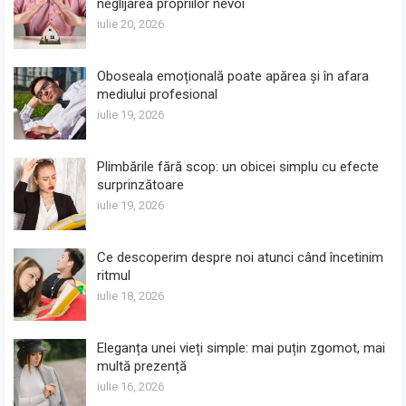
neglijarea propriilor nevoi
iulie 20, 2026
Oboseala emoțională poate apărea și în afara
mediului profesional
iulie 19, 2026
Plimbările fără scop: un obicei simplu cu efecte
surprinzătoare
iulie 19, 2026
Ce descoperim despre noi atunci când încetinim
ritmul
iulie 18, 2026
Eleganța unei vieți simple: mai puțin zgomot, mai
multă prezență
iulie 16, 2026