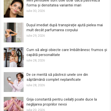
Mini pensulele sunt utile doar dacă păstrează
forma și densitatea variantei mari
iulie 30, 2026
Dușul imediat după transpirație ajută pielea mai
mult decât parfumarea corpului
iulie 29, 2026
Cum să alegi obiecte care îmbătrânesc frumos și
capătă personalitate
iulie 28, 2026
De ce merită să păstrezi unele ore din
săptămână complet neplanificate
iulie 28, 2026
Grija constantă pentru ceilalți poate duce la
neglijarea propriilor nevoi
iulie 20, 2026