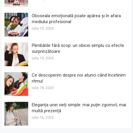
Oboseala emoțională poate apărea și în afara
mediului profesional
iulie 19, 2026
Plimbările fără scop: un obicei simplu cu efecte
surprinzătoare
iulie 19, 2026
Ce descoperim despre noi atunci când încetinim
ritmul
iulie 18, 2026
Eleganța unei vieți simple: mai puțin zgomot, mai
multă prezență
iulie 16, 2026