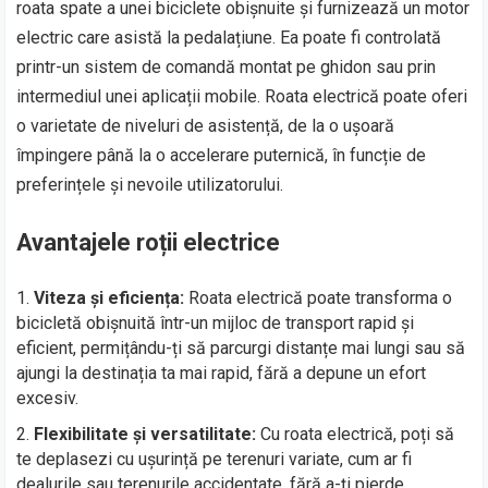
roata spate a unei biciclete obișnuite și furnizează un motor
electric care asistă la pedalațiune. Ea poate fi controlată
printr-un sistem de comandă montat pe ghidon sau prin
intermediul unei aplicații mobile. Roata electrică poate oferi
o varietate de niveluri de asistență, de la o ușoară
împingere până la o accelerare puternică, în funcție de
preferințele și nevoile utilizatorului.
Avantajele roții electrice
Viteza și eficiența:
Roata electrică poate transforma o
bicicletă obișnuită într-un mijloc de transport rapid și
eficient, permițându-ți să parcurgi distanțe mai lungi sau să
ajungi la destinația ta mai rapid, fără a depune un efort
excesiv.
Flexibilitate și versatilitate:
Cu roata electrică, poți să
te deplasezi cu ușurință pe terenuri variate, cum ar fi
dealurile sau terenurile accidentate, fără a-ți pierde