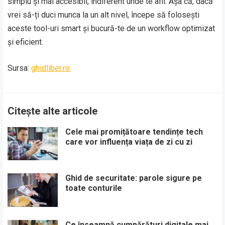
simplu și mai accesibil, indiferent unde te afli. Așa că, dacă
vrei să-ți duci munca la un alt nivel, începe să folosești
aceste tool-uri smart și bucură-te de un workflow optimizat
și eficient.
Sursa:
ghidliber.ro
Citește alte articole
Cele mai promițătoare tendințe tech
care vor influența viața de zi cu zi
Ghid de securitate: parole sigure pe
toate conturile
Ce înseamnă cumpărături digitale mai