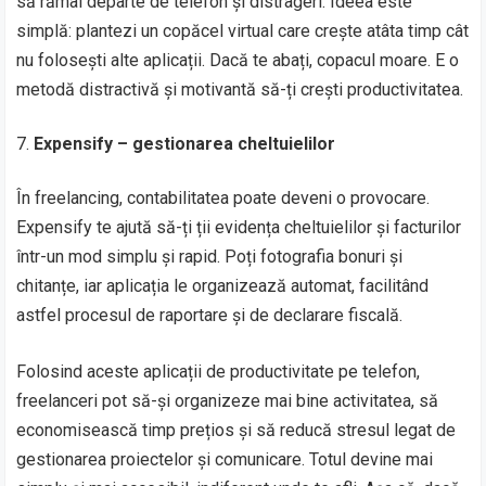
să rămâi departe de telefon și distrageri. Ideea este
simplă: plantezi un copăcel virtual care crește atâta timp cât
nu folosești alte aplicații. Dacă te abați, copacul moare. E o
metodă distractivă și motivantă să-ți crești productivitatea.
Expensify – gestionarea cheltuielilor
În freelancing, contabilitatea poate deveni o provocare.
Expensify te ajută să-ți ții evidența cheltuielilor și facturilor
într-un mod simplu și rapid. Poți fotografia bonuri și
chitanțe, iar aplicația le organizează automat, facilitând
astfel procesul de raportare și de declarare fiscală.
Folosind aceste aplicații de productivitate pe telefon,
freelanceri pot să-și organizeze mai bine activitatea, să
economisească timp prețios și să reducă stresul legat de
gestionarea proiectelor și comunicare. Totul devine mai