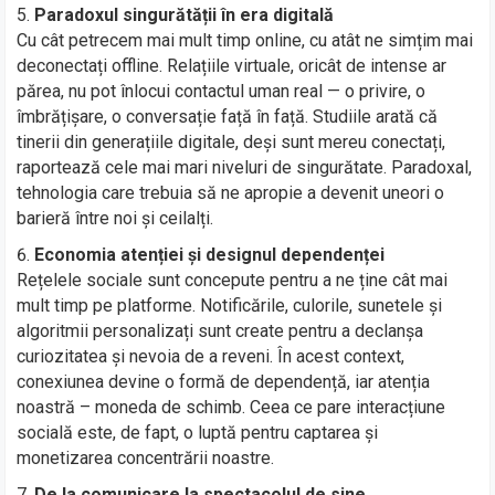
Paradoxul singurătății în era digitală
Cu cât petrecem mai mult timp online, cu atât ne simțim mai
deconectați offline. Relațiile virtuale, oricât de intense ar
părea, nu pot înlocui contactul uman real — o privire, o
îmbrățișare, o conversație față în față. Studiile arată că
tinerii din generațiile digitale, deși sunt mereu conectați,
raportează cele mai mari niveluri de singurătate. Paradoxal,
tehnologia care trebuia să ne apropie a devenit uneori o
barieră între noi și ceilalți.
Economia atenției și designul dependenței
Rețelele sociale sunt concepute pentru a ne ține cât mai
mult timp pe platforme. Notificările, culorile, sunetele și
algoritmii personalizați sunt create pentru a declanșa
curiozitatea și nevoia de a reveni. În acest context,
conexiunea devine o formă de dependență, iar atenția
noastră – moneda de schimb. Ceea ce pare interacțiune
socială este, de fapt, o luptă pentru captarea și
monetizarea concentrării noastre.
De la comunicare la spectacolul de sine