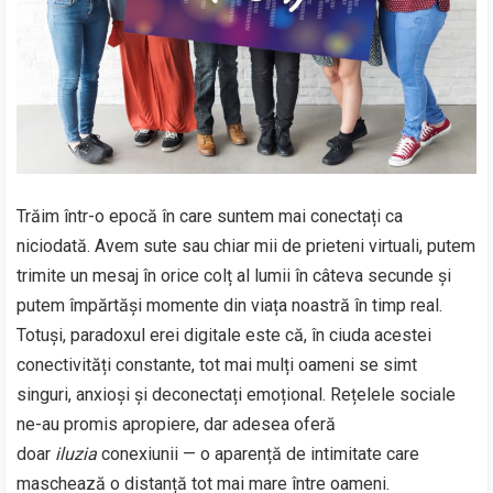
Trăim într-o epocă în care suntem mai conectați ca
niciodată. Avem sute sau chiar mii de prieteni virtuali, putem
trimite un mesaj în orice colț al lumii în câteva secunde și
putem împărtăși momente din viața noastră în timp real.
Totuși, paradoxul erei digitale este că, în ciuda acestei
conectivități constante, tot mai mulți oameni se simt
singuri, anxioși și deconectați emoțional. Rețelele sociale
ne-au promis apropiere, dar adesea oferă
doar
iluzia
conexiunii — o aparență de intimitate care
maschează o distanță tot mai mare între oameni.