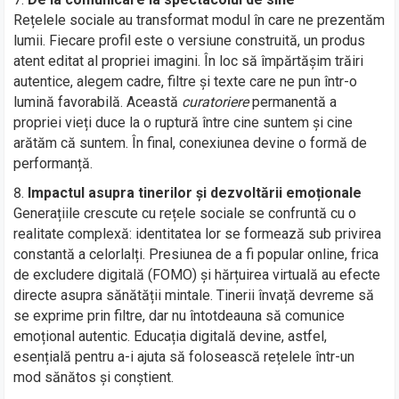
Rețelele sociale au transformat modul în care ne prezentăm
lumii. Fiecare profil este o versiune construită, un produs
atent editat al propriei imagini. În loc să împărtășim trăiri
autentice, alegem cadre, filtre și texte care ne pun într-o
lumină favorabilă. Această
curatoriere
permanentă a
propriei vieți duce la o ruptură între cine suntem și cine
arătăm că suntem. În final, conexiunea devine o formă de
performanță.
Impactul asupra tinerilor și dezvoltării emoționale
Generațiile crescute cu rețele sociale se confruntă cu o
realitate complexă: identitatea lor se formează sub privirea
constantă a celorlalți. Presiunea de a fi popular online, frica
de excludere digitală (FOMO) și hărțuirea virtuală au efecte
directe asupra sănătății mintale. Tinerii învață devreme să
se exprime prin filtre, dar nu întotdeauna să comunice
emoțional autentic. Educația digitală devine, astfel,
esențială pentru a-i ajuta să folosească rețelele într-un
mod sănătos și conștient.