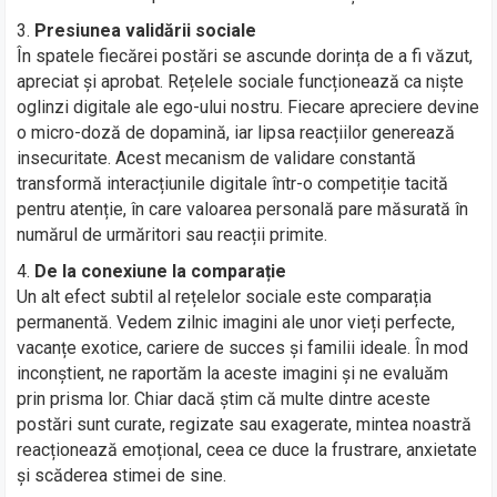
Presiunea validării sociale
În spatele fiecărei postări se ascunde dorința de a fi văzut,
apreciat și aprobat. Rețelele sociale funcționează ca niște
oglinzi digitale ale ego-ului nostru. Fiecare apreciere devine
o micro-doză de dopamină, iar lipsa reacțiilor generează
insecuritate. Acest mecanism de validare constantă
transformă interacțiunile digitale într-o competiție tacită
pentru atenție, în care valoarea personală pare măsurată în
numărul de urmăritori sau reacții primite.
De la conexiune la comparație
Un alt efect subtil al rețelelor sociale este comparația
permanentă. Vedem zilnic imagini ale unor vieți perfecte,
vacanțe exotice, cariere de succes și familii ideale. În mod
inconștient, ne raportăm la aceste imagini și ne evaluăm
prin prisma lor. Chiar dacă știm că multe dintre aceste
postări sunt curate, regizate sau exagerate, mintea noastră
reacționează emoțional, ceea ce duce la frustrare, anxietate
și scăderea stimei de sine.