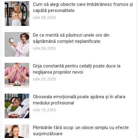
Cum să alegi obiecte care îmbătrânesc frumos și
capătă personalitate
iulie 28, 2026
De ce merită să păstrezi unele ore din
săptămână complet neplanificate
iulie 28, 2026
Grija constantă pentru ceilalți poate duce la
neglijarea propriilor nevoi
iulie 20, 2026
Oboseala emoțională poate apărea și în afara
mediului profesional
iulie 19, 2026
Plimbările fără scop: un obicei simplu cu efecte
surprinzătoare