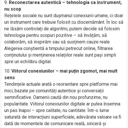
Reconectarea autentică – tehnologia ca instrument,
nu scop
Rețelele sociale nu sunt dușmanul conexiunii umane, ci doar
un instrument care trebuie folosit cu discernământ. În loc să
ne lăsăm controlați de algoritmi, putem decide să folosim
tehnologia pentru scopuri pozitive – să învățăm, să
colaborăm, să inspirăm sau să susținem cauze reale.
Alegerea conștientă a timpului petrecut online, filtrarea
conținutului și menținerea relațiilor reale sunt pași simpli
spre un echilibru digital.
Viitorul conexiunilor – mai puțin zgomot, mai mult
sens
Tendințele actuale arată o reorientare spre platforme mai
mici, bazate pe comunități autentice și conversații
semnificative. Oamenii caută din nou profunzime, nu
popularitate. Viitorul conexiunilor digitale ar putea însemna
un pas înapoi – spre calitate, nu cantitate. Într-o lume
saturată de interacțiuni superficiale, adevărata valoare va fi
dată de momentele de comunicare reală, sinceră și