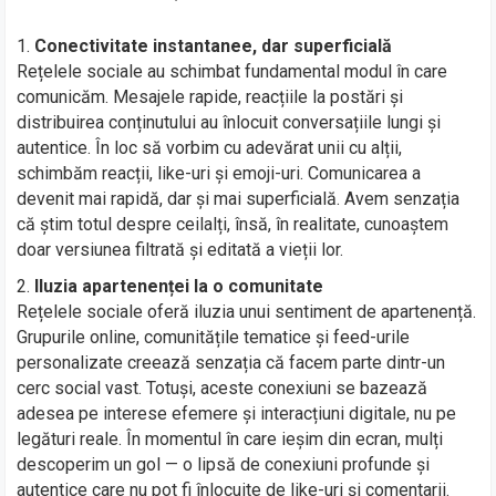
Conectivitate instantanee, dar superficială
Rețelele sociale au schimbat fundamental modul în care
comunicăm. Mesajele rapide, reacțiile la postări și
distribuirea conținutului au înlocuit conversațiile lungi și
autentice. În loc să vorbim cu adevărat unii cu alții,
schimbăm reacții, like-uri și emoji-uri. Comunicarea a
devenit mai rapidă, dar și mai superficială. Avem senzația
că știm totul despre ceilalți, însă, în realitate, cunoaștem
doar versiunea filtrată și editată a vieții lor.
Iluzia apartenenței la o comunitate
Rețelele sociale oferă iluzia unui sentiment de apartenență.
Grupurile online, comunitățile tematice și feed-urile
personalizate creează senzația că facem parte dintr-un
cerc social vast. Totuși, aceste conexiuni se bazează
adesea pe interese efemere și interacțiuni digitale, nu pe
legături reale. În momentul în care ieșim din ecran, mulți
descoperim un gol — o lipsă de conexiuni profunde și
autentice care nu pot fi înlocuite de like-uri și comentarii.