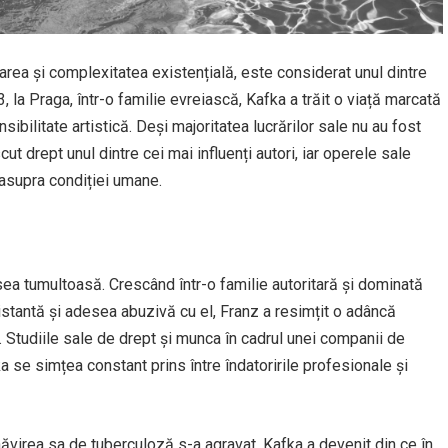
area și complexitatea existențială, este considerat unul dintre
3, la Praga, într-o familie evreiască, Kafka a trăit o viață marcată
nsibilitate artistică. Deși majoritatea lucrărilor sale nu au fost
ut drept unul dintre cei mai influenți autori, iar operele sale
i asupra condiției umane.
ea tumultoasă. Crescând într-o familie autoritară și dominată
distantă și adesea abuzivă cu el, Franz a resimțit o adâncă
ți. Studiile sale de drept și munca în cadrul unei companii de
ka se simțea constant prins între îndatoririle profesionale și
ăvirea sa de tuberculoză s-a agravat, Kafka a devenit din ce în