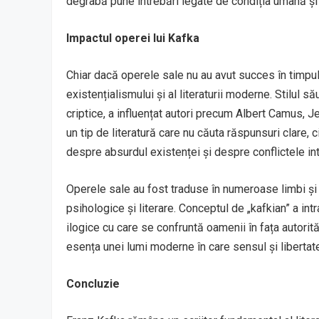
degrabă pune întrebări legate de condiția umană și 
Impactul operei lui Kafka
Chiar dacă operele sale nu au avut succes în timpul
existențialismului și al literaturii moderne. Stilul s
criptice, a influențat autori precum Albert Camus, 
un tip de literatură care nu căuta răspunsuri clare, c
despre absurdul existenței și despre conflictele inte
Operele sale au fost traduse în numeroase limbi și c
psihologice și literare. Conceptul de „kafkian” a int
ilogice cu care se confruntă oamenii în fața autorit
esența unei lumi moderne în care sensul și liberta
Concluzie