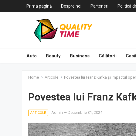
Prima pagină
Despre noi
Parteneri
Politică d
Auto
Beauty
Business
Călătorii
Casă
Home
Articole
Povestea lui Franz Kafka și impactul oper
Povestea lui Franz Kafk
Admin
—
Decembrie 31, 2024
ARTICOLE