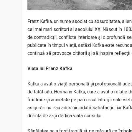
Franz Kafka, un nume asociat cu absurditatea, alien
cei mai mari scriitori ai secolului XX. Născut în 188
de contradicții, conflicte interioare și o profundă se
publicate în timpul vieții, astăzi Kafka este recunosc
continuă să provoace cititorii și să inspire reflecți
Viața lui Franz Kafka
Kafka a avut o viață personală și profesională ades
de tatăl său, Hermann Kafka, care a avut o relație 
frustrare și anxietate pe parcursul întregii sale vie
asigurări nu i-au adus niciodată satisfacție, iar Kaf
dorința de a-și dedica viața scrisului.
Sănătatea sa a fost fragilă și, pe măsură ce îmboln