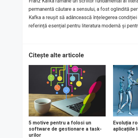
Franz Kafka rămâne un scriitor fundamental al literat
permanentă căutare a sensului, a fost oglindită perf
Kafka a reușit să adâncească înțelegerea condiției u
referință esențial pentru literatura modernă și pentru
Citește alte articole
5 motive pentru a folosi un
Evoluția ro
software de gestionare a task-
aplicațiile
urilor