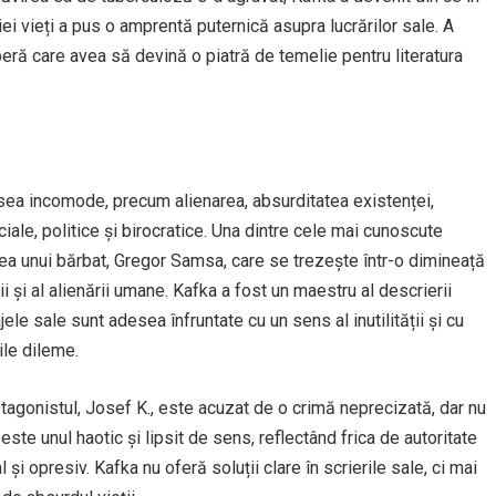
iei vieți a pus o amprentă puternică asupra lucrărilor sale. A
peră care avea să devină o piatră de temelie pentru literatura
sea incomode, precum alienarea, absurditatea existenței,
ciale, politice și birocratice. Una dintre cele mai cunoscute
ea unui bărbat, Gregor Samsa, care se trezește într-o dimineață
ii și al alienării umane. Kafka a fost un maestru al descrierii
najele sale sunt adesea înfruntate cu un sens al inutilității și cu
ile dileme.
tagonistul, Josef K., este acuzat de o crimă neprecizată, dar nu
este unul haotic și lipsit de sens, reflectând frica de autoritate
și opresiv. Kafka nu oferă soluții clare în scrierile sale, ci mai