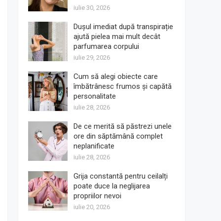
iulie 30, 2026
Dușul imediat după transpirație
ajută pielea mai mult decât
parfumarea corpului
iulie 29, 2026
Cum să alegi obiecte care
îmbătrânesc frumos și capătă
personalitate
iulie 28, 2026
De ce merită să păstrezi unele
ore din săptămână complet
neplanificate
iulie 28, 2026
Grija constantă pentru ceilalți
poate duce la neglijarea
propriilor nevoi
iulie 20, 2026