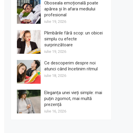
Oboseala emoțională poate
apărea și în afara mediului
profesional
iulie 19, 2026
Plimbările fără scop: un obicei
simplu cu efecte
surprinzătoare
iulie 19, 2026
Ce descoperim despre noi
atunci când încetinim ritmul
iulie 18, 2026
Eleganța unei vieți simple: mai
puțin zgomot, mai multă
prezență
iulie 16, 2026