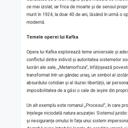
ce mai izolat, iar frica de moarte și de sensul propr
murit în 1924, la doar 40 de ani, lăsând în urmă o o
modernă.
Temele operei lui Kafka
Opera lui Kafka explorează teme universale și ade
conflictul dintre individ și autoritatea sistemelor so
lucrări ale sale, „Metamorfoza”, înfățișează povest
transformat într-un gândac uriaș, un simbol al izolăr
absurdului cotidian și al iluziei libertății, iar perso
imposibilitatea de a găsi o cale de ieșire din propri
Un alt exemplu este romanul „Procesul”, în care pro
înțelege niciodată natura acuzației. Sistemul juridic 
și nesiguranța omului în fața unui sistem impersonal 