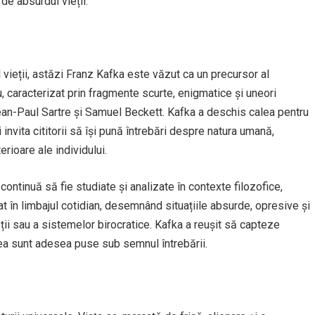
de absurdul vieții.
 vieții, astăzi Franz Kafka este văzut ca un precursor al
ău, caracterizat prin fragmente scurte, enigmatice și uneori
Jean-Paul Sartre și Samuel Beckett. Kafka a deschis calea pentru
i invita cititorii să își pună întrebări despre natura umană,
rioare ale individului.
ontinuă să fie studiate și analizate în contexte filozofice,
rat în limbajul cotidian, desemnând situațiile absurde, opresive și
ății sau a sistemelor birocratice. Kafka a reușit să capteze
tea sunt adesea puse sub semnul întrebării.