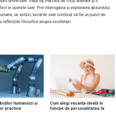
urii universale. Viața sa, marcată de frică, alienare și o
ect în operele sale. Prin interogarea și explorarea absurdului,
mane, iar astăzi, lucrările sale continuă să fie un punct de
 reflecțiile filosofice asupra existenței.
boților humanoizi și
Cum alegi vacanța ideală în
 lor practice
funcție de personalitatea ta