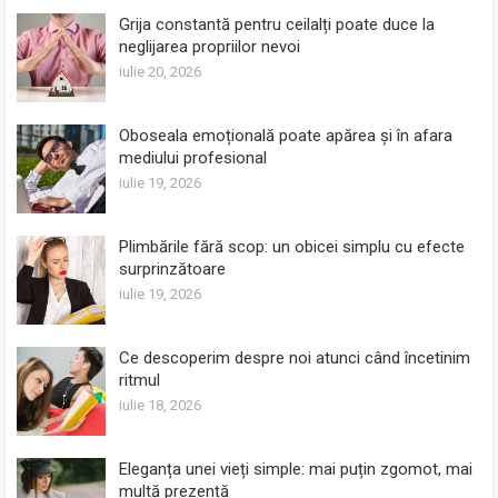
Grija constantă pentru ceilalți poate duce la
neglijarea propriilor nevoi
iulie 20, 2026
Oboseala emoțională poate apărea și în afara
mediului profesional
iulie 19, 2026
Plimbările fără scop: un obicei simplu cu efecte
surprinzătoare
iulie 19, 2026
Ce descoperim despre noi atunci când încetinim
ritmul
iulie 18, 2026
Eleganța unei vieți simple: mai puțin zgomot, mai
multă prezență