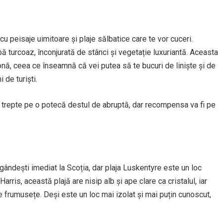
cu peisaje uimitoare și plaje sălbatice care te vor cuceri.
pă turcoaz, înconjurată de stânci și vegetație luxuriantă. Aceasta
onă, ceea ce înseamnă că vei putea să te bucuri de liniște și de
 de turiști.
a trepte pe o potecă destul de abruptă, dar recompensa va fi pe
 gândești imediat la Scoția, dar plaja Luskentyre este un loc
rris, această plajă are nisip alb și ape clare ca cristalul, iar
e frumusețe. Deși este un loc mai izolat și mai puțin cunoscut,