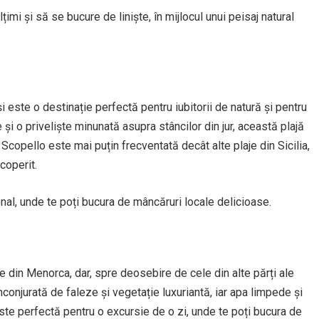
mi și să se bucure de liniște, în mijlocul unui peisaj natural
 și este o destinație perfectă pentru iubitorii de natură și pentru
 și o priveliște minunată asupra stâncilor din jur, această plajă
. Scopello este mai puțin frecventată decât alte plaje din Sicilia,
coperit.
țional, unde te poți bucura de mâncăruri locale delicioase.
e din Menorca, dar, spre deosebire de cele din alte părți ale
nconjurată de faleze și vegetație luxuriantă, iar apa limpede și
 Este perfectă pentru o excursie de o zi, unde te poți bucura de