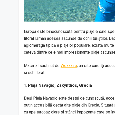
Europa este binecunoscută pentru plajele sale spec
litoral rămân adesea ascunse de ochii turiștilor. Dac
aglomerația tipică a plajelor populare, există multe 
câteva dintre cele mai impresionante plaje ascunse
Material susținut de
Woxxx.ro
, un site care îți adu
și echilibrat.
Plaja Navagio, Zakynthos, Grecia
Deși Plaja Navagio este destul de cunoscută, acces
puțin accesibilă decât alte plaje din Grecia. Situa
cu ape turcoaz clare și stânci impozante care se î