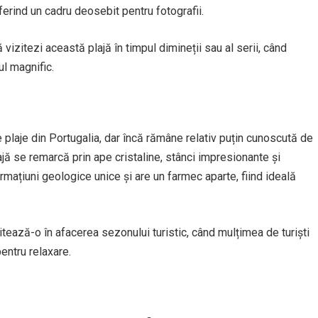
ferind un cadru deosebit pentru fotografii.
vizitezi această plajă în timpul dimineții sau al serii, când
jul magnific.
plaje din Portugalia, dar încă rămâne relativ puțin cunoscută de
lajă se remarcă prin ape cristaline, stânci impresionante și
rmațiuni geologice unice și are un farmec aparte, fiind ideală
tează-o în afacerea sezonului turistic, când mulțimea de turiști
pentru relaxare.