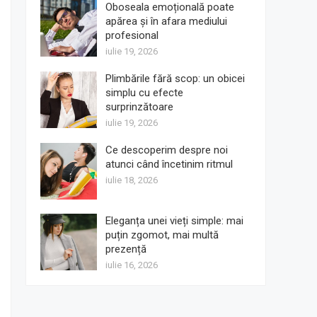
Oboseala emoțională poate
apărea și în afara mediului
profesional
iulie 19, 2026
Plimbările fără scop: un obicei
simplu cu efecte
surprinzătoare
iulie 19, 2026
Ce descoperim despre noi
atunci când încetinim ritmul
iulie 18, 2026
Eleganța unei vieți simple: mai
puțin zgomot, mai multă
prezență
iulie 16, 2026