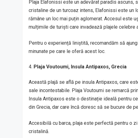
Plaja Elafonissi este un adevărat paradis ascuns, sit
cristaline de un turcoaz intens, Elafonissi este un l
rămâne un loc mai puțin aglomerat. Accesul este ușo
mulțimile de turiști care invadează plajele celebre a
Pentru o experiență liniștită, recomandăm să ajung
minunate pe care le oferă acest loc.
Plaja Voutoumi, Insula Antipaxos, Grecia
Această plajă se află pe insula Antipaxos, care este
sale incontestabile. Plaja Voutoumi se remarcă prin 
Insula Antipaxos este o destinație ideală pentru ce
din Grecia, dar care încă doresc să se bucure de pei
Accesibilă cu barca, plaja este perfectă pentru o zi d
cristalină.