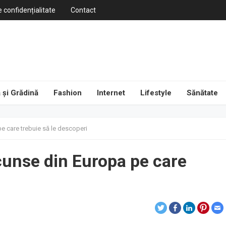
e confidențialitate
Contact
 și Grădină
Fashion
Internet
Lifestyle
Sănătate
e care trebuie să le descoperi
cunse din Europa pe care