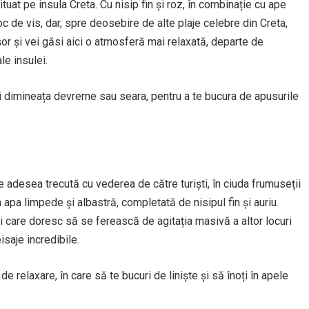
uat pe insula Creta. Cu nisip fin și roz, în combinație cu ape
oc de vis, dar, spre deosebire de alte plaje celebre din Creta,
r și vei găsi aici o atmosferă mai relaxată, departe de
le insulei.
i dimineața devreme sau seara, pentru a te bucura de apusurile
 adesea trecută cu vederea de către turiști, în ciuda frumuseții
apa limpede și albastră, completată de nisipul fin și auriu.
i care doresc să se ferească de agitația masivă a altor locuri
saje incredibile.
e relaxare, în care să te bucuri de liniște și să înoți în apele