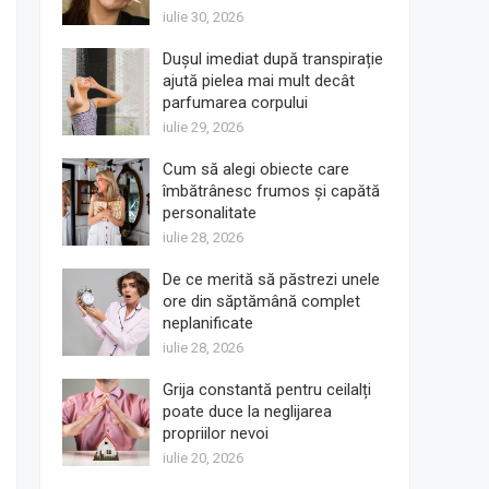
iulie 30, 2026
Dușul imediat după transpirație
ajută pielea mai mult decât
parfumarea corpului
iulie 29, 2026
Cum să alegi obiecte care
îmbătrânesc frumos și capătă
personalitate
iulie 28, 2026
De ce merită să păstrezi unele
ore din săptămână complet
neplanificate
iulie 28, 2026
Grija constantă pentru ceilalți
poate duce la neglijarea
propriilor nevoi
iulie 20, 2026