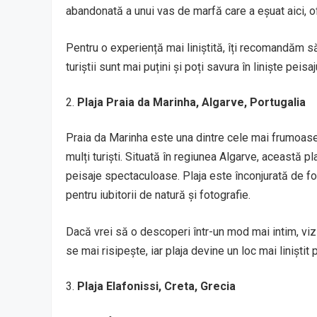
abandonată a unui vas de marfă care a eșuat aici, o
Pentru o experiență mai liniștită, îți recomandăm să 
turiștii sunt mai puțini și poți savura în liniște peisa
Plaja Praia da Marinha, Algarve, Portugalia
Praia da Marinha este una dintre cele mai frumoase 
mulți turiști. Situată în regiunea Algarve, această p
peisaje spectaculoase. Plaja este înconjurată de fo
pentru iubitorii de natură și fotografie.
Dacă vrei să o descoperi într-un mod mai intim, vizi
se mai risipește, iar plaja devine un loc mai liniștit 
Plaja Elafonissi, Creta, Grecia