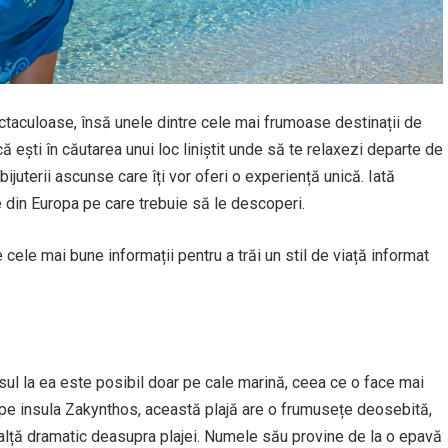
taculoase, însă unele dintre cele mai frumoase destinații de
ă ești în căutarea unui loc liniștit unde să te relaxezi departe de
bijuterii ascunse care îți vor oferi o experiență unică. Iată
 din Europa pe care trebuie să le descoperi.
ce cele mai bune informații pentru a trăi un stil de viață informat
ul la ea este posibil doar pe cale marină, ceea ce o face mai
tă pe insula Zakynthos, această plajă are o frumusețe deosebită,
nalță dramatic deasupra plajei. Numele său provine de la o epavă