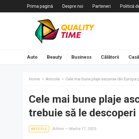
Prima pagină
Despre noi
Parteneri
Politică d
Auto
Beauty
Business
Călătorii
Casă
Home
Articole
Cele mai bune plaje ascunse din Europa p
Cele mai bune plaje as
trebuie să le descoperi
Admin
—
Martie 17, 2025
ARTICOLE