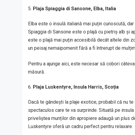
Plaja Spiaggia di Sansone, Elba, Italia
Elba este o insulă italiană mai puțin cunoscută, dar 
Spiaggia di Sansone este o plajă cu pietriș alb și a
este o plajă mai puțin accesibilă decât altele din z
un peisaj nemaipomenit fără a fi întrerupt de mulțimi
Pentru a ajunge aici, este necesar să cobori câtev
măsură.
Plaja Luskentyre, Insula Harris, Scoția
Dacă te gândești la plaje exotice, probabil că nu te
spectaculos care te va surprinde. Situată pe insula Ha
priveliștea munților din apropiere adaugă un plus d
Luskentyre oferă un cadru perfect pentru relaxare.