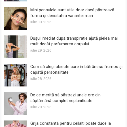
Mini pensulele sunt utile doar dacă păstrează
forma și densitatea variantei mari
iulie 30, 2026
Dușul imediat după transpirație ajută pielea mai
mult decât parfumarea corpului
iulie 29, 2026
Cum să alegi obiecte care îmbătrânesc frumos și
capătă personalitate
iulie 28, 2026
De ce merită să păstrezi unele ore din
săptămână complet neplanificate
iulie 28, 2026
Grija constantă pentru ceilalți poate duce la