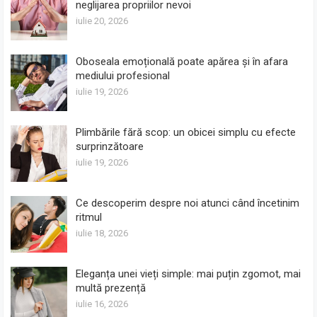
neglijarea propriilor nevoi
iulie 20, 2026
Oboseala emoțională poate apărea și în afara
mediului profesional
iulie 19, 2026
Plimbările fără scop: un obicei simplu cu efecte
surprinzătoare
iulie 19, 2026
Ce descoperim despre noi atunci când încetinim
ritmul
iulie 18, 2026
Eleganța unei vieți simple: mai puțin zgomot, mai
multă prezență
iulie 16, 2026