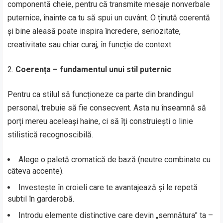
componentă cheie, pentru că transmite mesaje nonverbale
puternice, înainte ca tu să spui un cuvânt. O ținută coerentă
și bine aleasă poate inspira încredere, seriozitate,
creativitate sau chiar curaj, în funcție de context.
Coerența – fundamentul unui stil puternic
Pentru ca stilul să funcționeze ca parte din brandingul
personal, trebuie să fie consecvent. Asta nu înseamnă să
porți mereu aceleași haine, ci să îți construiești o linie
stilistică recognoscibilă.
Alege o paletă cromatică de bază (neutre combinate cu
câteva accente).
Investește în croieli care te avantajează și le repetă
subtil în garderobă.
Introdu elemente distinctive care devin „semnătura” ta –