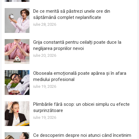
De ce merită să păstrezi unele ore din
săptămână complet neplanificate
iulie 28, 2026
Grija constantă pentru ceilalți poate duce la
neglijarea propriilor nevoi
iulie 20, 2026
Oboseala emoțională poate apărea și în afara
mediului profesional
iulie 19, 2026
Plimbările fără scop: un obicei simplu cu efecte
surprinzătoare
iulie 19, 2026
Ce descoperim despre noi atunci când încetinim