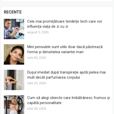
RECENTE
Cele mai promițătoare tendințe tech care vor
influența viața de zi cu zi
august 5, 2026
Mini pensulele sunt utile doar dacă păstrează
forma și densitatea variantei mari
iulie 30, 2026
Dușul imediat după transpirație ajută pielea mai
mult decât parfumarea corpului
iulie 29, 2026
Cum să alegi obiecte care îmbătrânesc frumos și
capătă personalitate
iulie 28, 2026