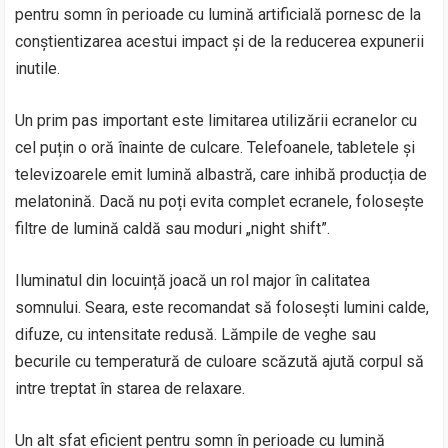
pentru somn în perioade cu lumină artificială pornesc de la
conștientizarea acestui impact și de la reducerea expunerii
inutile.
Un prim pas important este limitarea utilizării ecranelor cu
cel puțin o oră înainte de culcare. Telefoanele, tabletele și
televizoarele emit lumină albastră, care inhibă producția de
melatonină. Dacă nu poți evita complet ecranele, folosește
filtre de lumină caldă sau moduri „night shift”.
Iluminatul din locuință joacă un rol major în calitatea
somnului. Seara, este recomandat să folosești lumini calde,
difuze, cu intensitate redusă. Lămpile de veghe sau
becurile cu temperatură de culoare scăzută ajută corpul să
intre treptat în starea de relaxare.
Un alt sfat eficient pentru somn în perioade cu lumină