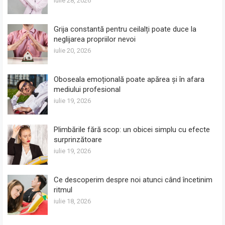
iulie 28, 2026
Grija constantă pentru ceilalți poate duce la
neglijarea propriilor nevoi
iulie 20, 2026
Oboseala emoțională poate apărea și în afara
mediului profesional
iulie 19, 2026
Plimbările fără scop: un obicei simplu cu efecte
surprinzătoare
iulie 19, 2026
Ce descoperim despre noi atunci când încetinim
ritmul
iulie 18, 2026