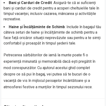
Bani și Carduri de Credit
: Asigură-te că ai suficienți
bani și carduri de credit pentru a acoperi cheltuielile tale în
timpul vacanței, inclusiv cazarea, mâncarea și activitățile
recreative.
Haine și Încălțăminte de Schimb
: Include în bagajul tău
câteva seturi de haine și încălțăminte de schimb pentru a
face față oricăror situații neprevăzute sau pentru a te simți
confortabil și proaspăt în timpul șederii tale.
Petrecerea sărbătorilor de iarnă la munte poate fi o
experiență minunată și memorabilă dacă ești pregătit în
mod corespunzător. Cu ajutorul acestui ghid complet
despre ce să pui în bagaj, vei putea să te bucuri de o
vacanță de vis în mijlocul peisajelor încântătoare și a
atmosferei festive a munților în timpul sezonului rece.