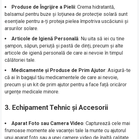
Produse de Îngrijire a Pielii
: Crema hidratantă,
balsamul pentru buze și loțiunea de protecție solară sunt
esențiale pentru a-ți proteja pielea împotriva uscăciunii și
arsurilor solare.
Articole de Igienă Personală
: Nu uita să iei cu tine
șampon, săpun, periuță și pastă de dinți, precum și alte
articole de igienă personală de care ai nevoie în timpul
călătoriei tale.
Medicamente și Produse de Prim Ajutor
: Asigură-te
că ai în bagajul tău medicamentele de care ai nevoie,
precum și un kit de prim ajutor pentru a face față oricăror
urgențe medicale minore.
3. Echipament Tehnic și Accesorii
Aparat Foto sau Camera Video
: Capturează cele mai
frumoase momente ale vacanței tale la munte cu ajutorul
unui aparat foto sau a unei camere video de înaltă calitate.