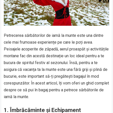
Petrecerea sărbătorilor de iarnă la munte este una dintre
cele mai frumoase experiențe pe care le poți avea.
Peisajele acoperite de zăpadă, aerul proaspăt și activitățile
montane fac din acestă destinație un loc ideal pentru a te
bucura de spiritul festiv al sezonului. Însă, pentru a te
asigura că vacanța ta la munte este una fără griji și plină de
bucurie, este important să-ți pregătești bagajul în mod
corespunzător. În acest articol, îți vom oferi un ghid complet
despre ce să pui în bagaj pentru a petrece sărbătorile de
iarnă la munte.
1. Îmbrăcăminte și Echipament