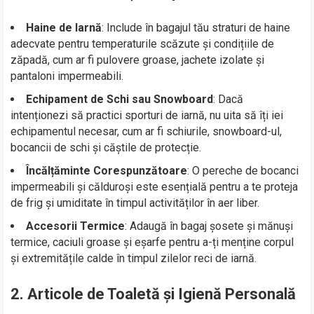
Haine de Iarnă
: Include în bagajul tău straturi de haine
adecvate pentru temperaturile scăzute și condițiile de
zăpadă, cum ar fi pulovere groase, jachete izolate și
pantaloni impermeabili.
Echipament de Schi sau Snowboard
: Dacă
intenționezi să practici sporturi de iarnă, nu uita să îți iei
echipamentul necesar, cum ar fi schiurile, snowboard-ul,
bocancii de schi și căștile de protecție.
Încălțăminte Corespunzătoare
: O pereche de bocanci
impermeabili și călduroși este esențială pentru a te proteja
de frig și umiditate în timpul activităților în aer liber.
Accesorii Termice
: Adaugă în bagaj șosete și mănuși
termice, caciuli groase și eșarfe pentru a-ți menține corpul
și extremitățile calde în timpul zilelor reci de iarnă.
2. Articole de Toaletă și Igienă Personală