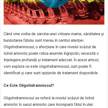
Când vine vorba de sarcina unei viitoare mame, sănătatea și
bunăstarea fătului sunt mereu în centrul atenției.
Oligohidramniosul, o afecțiune în care nivelul scăzut de
lichid amniotic poate ridica anumite îngrijorări, necesită o
înțelegere profundă și tratament adecvat. În acest articol,
vom explora ce este oligohidramniosul, cum poate fi
identificat și care sunt opțiunile de tratament disponibile.
Ce Este Oligohidramniosul?
Oligohidramniosul se referă la nivelul scăzut de lichid
amniotic în sacul amniotic care înconjoară fătul în uter.