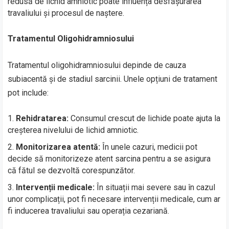
redusă de lichid amniotic poate influența desfășurarea
travaliului și procesul de naștere.
Tratamentul Oligohidramniosului
Tratamentul oligohidramniosului depinde de cauza
subiacentă și de stadiul sarcinii. Unele opțiuni de tratament
pot include:
Rehidratarea:
Consumul crescut de lichide poate ajuta la
creșterea nivelului de lichid amniotic.
Monitorizarea atentă:
În unele cazuri, medicii pot
decide să monitorizeze atent sarcina pentru a se asigura
că fătul se dezvoltă corespunzător.
Intervenții medicale:
În situații mai severe sau în cazul
unor complicații, pot fi necesare intervenții medicale, cum ar
fi inducerea travaliului sau operația cezariană.