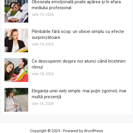
Oboseala emoțională poate apărea și în afara
mediului profesional
iulie 19, 2026
Plimbările fără scop: un obicei simplu cu efecte
surprinzătoare
iulie 19, 2026
Ce descoperim despre noi atunci când încetinim
ritmul
iulie 18, 2026
Eleganța unei vieți simple: mai puțin zgomot, mai
multă prezență
iulie 16, 2026
Copyright © 2025 - Powered by
WordPress