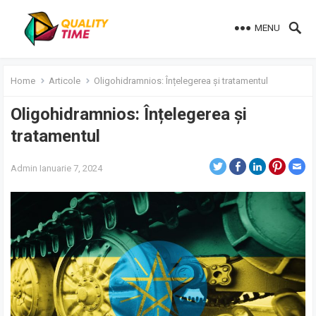
MENU
Home
Articole
Oligohidramnios: Înțelegerea și tratamentul
Oligohidramnios: Înțelegerea și
tratamentul
Admin
Ianuarie 7, 2024