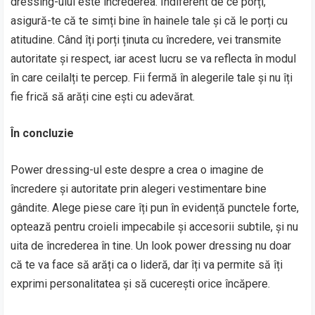
dressing-ului este încrederea. Indiferent de ce porți,
asigură-te că te simți bine în hainele tale și că le porți cu
atitudine. Când îți porți ținuta cu încredere, vei transmite
autoritate și respect, iar acest lucru se va reflecta în modul
în care ceilalți te percep. Fii fermă în alegerile tale și nu îți
fie frică să arăți cine ești cu adevărat.
În concluzie
Power dressing-ul este despre a crea o imagine de
încredere și autoritate prin alegeri vestimentare bine
gândite. Alege piese care îți pun în evidență punctele forte,
optează pentru croieli impecabile și accesorii subtile, și nu
uita de încrederea în tine. Un look power dressing nu doar
că te va face să arăți ca o lideră, dar îți va permite să îți
exprimi personalitatea și să cucerești orice încăpere.