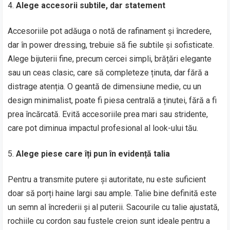
Alege accesorii subtile, dar statement
Accesoriile pot adăuga o notă de rafinament și încredere,
dar în power dressing, trebuie să fie subtile și sofisticate.
Alege bijuterii fine, precum cercei simpli, brățări elegante
sau un ceas clasic, care să completeze ținuta, dar fără a
distrage atenția. O geantă de dimensiune medie, cu un
design minimalist, poate fi piesa centrală a ținutei, fără a fi
prea încărcată. Evită accesoriile prea mari sau stridente,
care pot diminua impactul profesional al look-ului tău.
Alege piese care îți pun în evidență talia
Pentru a transmite putere și autoritate, nu este suficient
doar să porți haine largi sau ample. Talie bine definită este
un semn al încrederii și al puterii. Sacourile cu talie ajustată,
rochiile cu cordon sau fustele creion sunt ideale pentru a