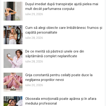
Dușul imediat după transpirație ajută pielea mai
mult decât parfumarea corpului
iulie 29, 2026
Cum să alegi obiecte care îmbătrânesc frumos și
capătă personalitate
iulie 28, 2026
De ce merită să păstrezi unele ore din
săptămână complet neplanificate
iulie 28, 2026
Grija constantă pentru ceilalți poate duce la
neglijarea propriilor nevoi
iulie 20, 2026
Oboseala emoțională poate apărea și în afara
mediului profesional