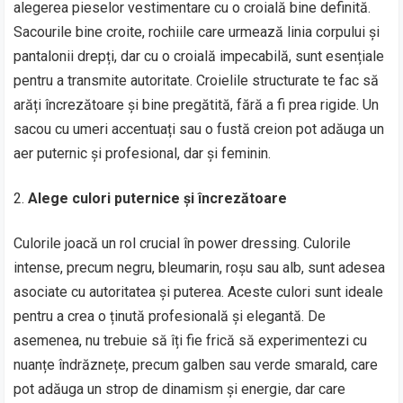
alegerea pieselor vestimentare cu o croială bine definită.
Sacourile bine croite, rochiile care urmează linia corpului și
pantalonii drepți, dar cu o croială impecabilă, sunt esențiale
pentru a transmite autoritate. Croielile structurate te fac să
arăți încrezătoare și bine pregătită, fără a fi prea rigide. Un
sacou cu umeri accentuați sau o fustă creion pot adăuga un
aer puternic și profesional, dar și feminin.
Alege culori puternice și încrezătoare
Culorile joacă un rol crucial în power dressing. Culorile
intense, precum negru, bleumarin, roșu sau alb, sunt adesea
asociate cu autoritatea și puterea. Aceste culori sunt ideale
pentru a crea o ținută profesională și elegantă. De
asemenea, nu trebuie să îți fie frică să experimentezi cu
nuanțe îndrăznețe, precum galben sau verde smarald, care
pot adăuga un strop de dinamism și energie, dar care