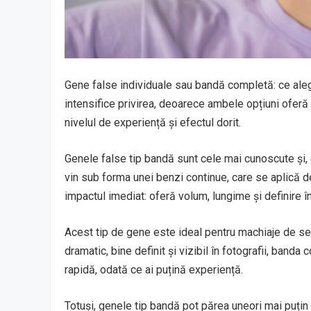
Gene false individuale sau bandă completă: ce aleg
intensifice privirea, deoarece ambele opțiuni oferă 
nivelul de experiență și efectul dorit.
Genele false tip bandă sunt cele mai cunoscute și, 
vin sub forma unei benzi continue, care se aplică de-
impactul imediat: oferă volum, lungime și definire î
Acest tip de gene este ideal pentru machiaje de sea
dramatic, bine definit și vizibil în fotografii, banda
rapidă, odată ce ai puțină experiență.
Totuși, genele tip bandă pot părea uneori mai puțin 