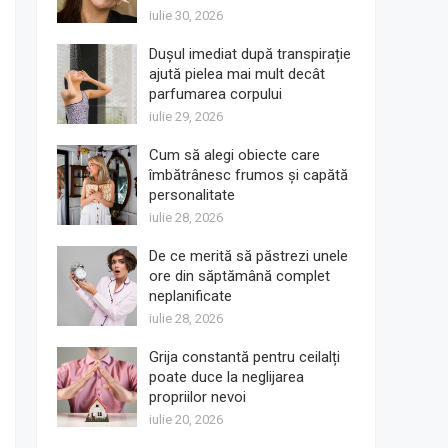
iulie 30, 2026
Dușul imediat după transpirație
ajută pielea mai mult decât
parfumarea corpului
iulie 29, 2026
Cum să alegi obiecte care
îmbătrânesc frumos și capătă
personalitate
iulie 28, 2026
De ce merită să păstrezi unele
ore din săptămână complet
neplanificate
iulie 28, 2026
Grija constantă pentru ceilalți
poate duce la neglijarea
propriilor nevoi
iulie 20, 2026