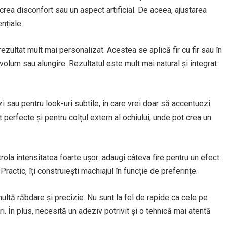
rea disconfort sau un aspect artificial. De aceea, ajustarea
nțiale.
ezultat mult mai personalizat. Acestea se aplică fir cu fir sau în
olum sau alungire. Rezultatul este mult mai natural și integrat
i sau pentru look-uri subtile, în care vrei doar să accentuezi
t perfecte și pentru colțul extern al ochiului, unde pot crea un
trola intensitatea foarte ușor: adaugi câteva fire pentru un efect
ractic, îți construiești machiajul în funcție de preferințe.
ultă răbdare și precizie. Nu sunt la fel de rapide ca cele pe
ri. În plus, necesită un adeziv potrivit și o tehnică mai atentă