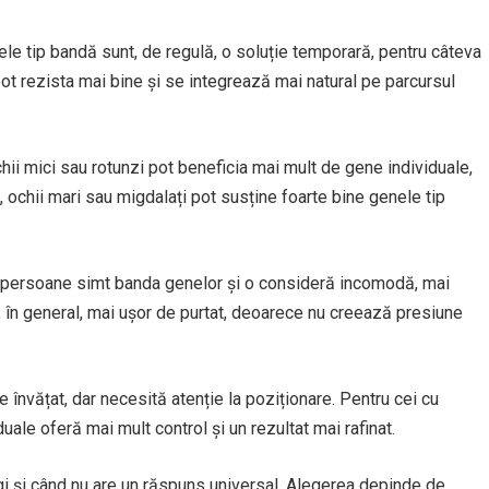
nele tip bandă sunt, de regulă, o soluție temporară, pentru câteva
pot rezista mai bine și se integrează mai natural pe parcursul
chii mici sau rotunzi pot beneficia mai mult de gene individuale,
, ochii mari sau migdalați pot susține foarte bine genele tip
ele persoane simt banda genelor și o consideră incomodă, mai
t, în general, mai ușor de purtat, deoarece nu creează presiune
învățat, dar necesită atenție la poziționare. Pentru cei cu
uale oferă mai mult control și un rezultat mai rafinat.
i și când nu are un răspuns universal. Alegerea depinde de