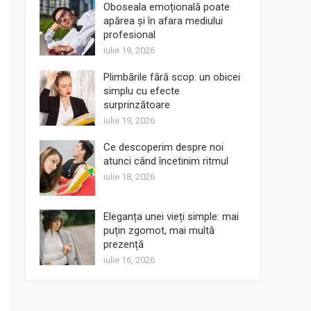
Oboseala emoțională poate
apărea și în afara mediului
profesional
iulie 19, 2026
Plimbările fără scop: un obicei
simplu cu efecte
surprinzătoare
iulie 19, 2026
Ce descoperim despre noi
atunci când încetinim ritmul
iulie 18, 2026
Eleganța unei vieți simple: mai
puțin zgomot, mai multă
prezență
iulie 16, 2026