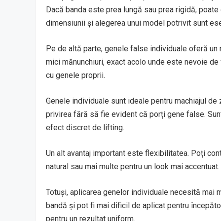
Dacă banda este prea lungă sau prea rigidă, poate c
dimensiunii și alegerea unui model potrivit sunt ese
Pe de altă parte, genele false individuale oferă un r
mici mănunchiuri, exact acolo unde este nevoie de v
cu genele proprii.
Genele individuale sunt ideale pentru machiajul de z
privirea fără să fie evident că porți gene false. Sun
efect discret de lifting.
Un alt avantaj important este flexibilitatea. Poți con
natural sau mai multe pentru un look mai accentuat. P
Totuși, aplicarea genelor individuale necesită mai m
bandă și pot fi mai dificil de aplicat pentru începăto
pentru un rezultat uniform.