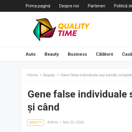
Prima pagină
Despre noi
Parteneri
Politică d
Auto
Beauty
Business
Călătorii
Casă
Home
Beauty
Gene false individuale sau bandă completă
Gene false individuale
și când
Admin
—
Mai 30, 2026
BEAUTY