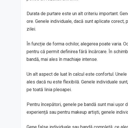
Durata de purtare este un alt criteriu important. Ge
ore. Genele individuale, dacă sunt aplicate corect, 
zilei.
În funcție de forma ochilor, alegerea poate varia. O
pentru că permit definirea fără încărcare. În schimb
bandă, mai ales în machiaje intense.
Un alt aspect de luat în calcul este confortul. Un
ales dacă nu este flexibilă. Genele individuale sun
pe toată linia pleoapei.
Pentru începători, genele pe bandă sunt mai ușor de 
experiență sau pentru makeup artiști, genele individ
Gene false individuale sau bandă completă: ce aleg