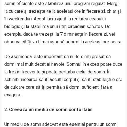
somn eficiente este stabilirea unui program regulat. Mergi
la culcare și trezește-te la aceleași ore în fiecare zi, chiar și
în weekenduri. Acest lucru ajută la reglarea ceasului
biologic și la stabilirea unui ritm circadian sănătos. De
exemplu, dacă te trezești la 7 dimineața în fiecare zi, vei
observa că îți va fi mai ușor să adormi la aceleași ore seara.
De asemenea, este important să nu te simți presat să
dormi mai mult decât ai nevoie. Somnul în exces poate duce
la treziri frecvente și poate perturba ciclul de somn. În
schimb, încearcă să îți asculți corpul și să îți stabilești o oră
de culcare care să îți permită să dormi suficient, fără a
exagera.
2. Creează un mediu de somn confortabil
Un mediu de somn adecvat este esențial pentru un somn