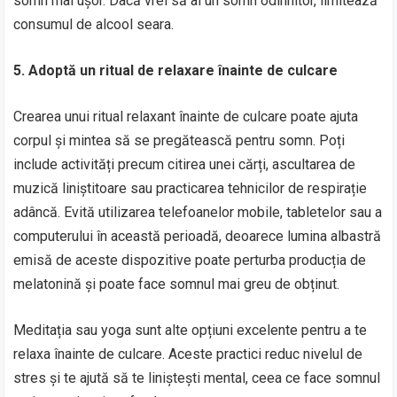
somn mai ușor. Dacă vrei să ai un somn odihnitor, limitează
consumul de alcool seara.
5. Adoptă un ritual de relaxare înainte de culcare
Crearea unui ritual relaxant înainte de culcare poate ajuta
corpul și mintea să se pregătească pentru somn. Poți
include activități precum citirea unei cărți, ascultarea de
muzică liniștitoare sau practicarea tehnicilor de respirație
adâncă. Evită utilizarea telefoanelor mobile, tabletelor sau a
computerului în această perioadă, deoarece lumina albastră
emisă de aceste dispozitive poate perturba producția de
melatonină și poate face somnul mai greu de obținut.
Meditația sau yoga sunt alte opțiuni excelente pentru a te
relaxa înainte de culcare. Aceste practici reduc nivelul de
stres și te ajută să te liniștești mental, ceea ce face somnul