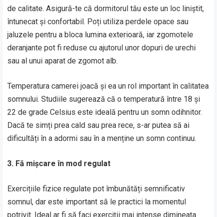
de calitate. Asigură-te că dormitorul tău este un loc liniștit,
întunecat și confortabil. Poți utiliza perdele opace sau
jaluzele pentru a bloca lumina exterioară, iar zgomotele
deranjante pot fi reduse cu ajutorul unor dopuri de urechi
sau al unui aparat de zgomot alb.
Temperatura camerei joacă și ea un rol important în calitatea
somnului. Studiile sugerează că o temperatură între 18 și
22 de grade Celsius este ideală pentru un somn odihnitor.
Dacă te simți prea cald sau prea rece, s-ar putea să ai
dificultăți în a adormi sau în a menține un somn continuu.
3. Fă mișcare în mod regulat
Exercițiile fizice regulate pot îmbunătăți semnificativ
somnul, dar este important să le practici la momentul
potrivit. Ideal ar fi să faci exerciții mai intense dimineața