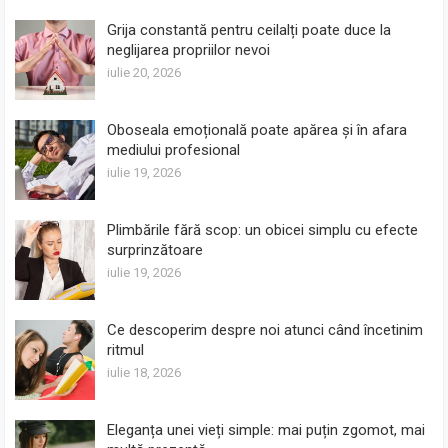
Grija constantă pentru ceilalți poate duce la
neglijarea propriilor nevoi
iulie 20, 2026
Oboseala emoțională poate apărea și în afara
mediului profesional
iulie 19, 2026
Plimbările fără scop: un obicei simplu cu efecte
surprinzătoare
iulie 19, 2026
Ce descoperim despre noi atunci când încetinim
ritmul
iulie 18, 2026
Eleganța unei vieți simple: mai puțin zgomot, mai