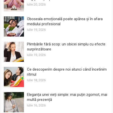
iulie 20, 2026
Oboseala emoțională poate apărea și în afara
mediului profesional
iulie 19, 2026
Plimbările fără scop: un obicei simplu cu efecte
surprinzătoare
iulie 19, 2026
Ce descoperim despre noi atunci când încetinim
ritmul
iulie 18, 2026
Eleganța unei vieți simple: mai puțin zgomot, mai
multă prezență
iulie 16, 2026