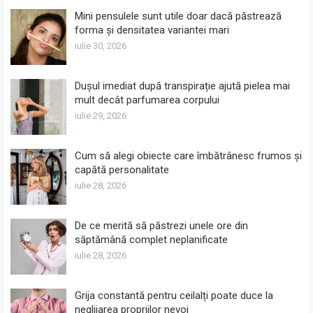
Mini pensulele sunt utile doar dacă păstrează
forma și densitatea variantei mari
iulie 30, 2026
Dușul imediat după transpirație ajută pielea mai
mult decât parfumarea corpului
iulie 29, 2026
Cum să alegi obiecte care îmbătrânesc frumos și
capătă personalitate
iulie 28, 2026
De ce merită să păstrezi unele ore din
săptămână complet neplanificate
iulie 28, 2026
Grija constantă pentru ceilalți poate duce la
neglijarea propriilor nevoi