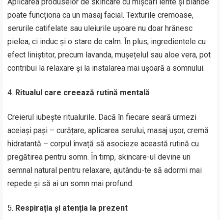
Aplicarea produselor de skincare cu mișcări lente și blânde
poate funcționa ca un masaj facial. Texturile cremoase,
serurile catifelate sau uleiurile ușoare nu doar hrănesc
pielea, ci induc și o stare de calm. În plus, ingredientele cu
efect liniștitor, precum lavanda, mușețelul sau aloe vera, pot
contribui la relaxare și la instalarea mai ușoară a somnului.
Ritualul care creează rutină mentală
Creierul iubește ritualurile. Dacă în fiecare seară urmezi
aceiași pași – curățare, aplicarea serului, masaj ușor, cremă
hidratantă – corpul învață să asocieze această rutină cu
pregătirea pentru somn. În timp, skincare-ul devine un
semnal natural pentru relaxare, ajutându-te să adormi mai
repede și să ai un somn mai profund.
Respirația și atenția la prezent