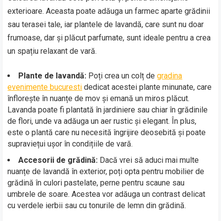
exterioare. Aceasta poate adăuga un farmec aparte grădinii
sau terasei tale, iar plantele de lavandă, care sunt nu doar
frumoase, dar și plăcut parfumate, sunt ideale pentru a crea
un spațiu relaxant de vară.
Plante de lavandă:
Poți crea un colț de
gradina
evenimente bucuresti
dedicat acestei plante minunate, care
înflorește în nuanțe de mov și emană un miros plăcut.
Lavanda poate fi plantată în jardiniere sau chiar în grădinile
de flori, unde va adăuga un aer rustic și elegant. În plus,
este o plantă care nu necesită îngrijire deosebită și poate
supraviețui ușor în condițiile de vară.
Accesorii de grădină:
Dacă vrei să aduci mai multe
nuanțe de lavandă în exterior, poți opta pentru mobilier de
grădină în culori pastelate, perne pentru scaune sau
umbrele de soare. Acestea vor adăuga un contrast delicat
cu verdele ierbii sau cu tonurile de lemn din grădină.