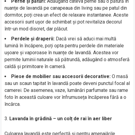
Perne și pături:
Adăugând câteva perne sau o pătură în
nuanțe de lavandă pe canapeaua din living sau pe patul din
dormitor, poți crea un efect de relaxare instantanee. Aceste
accesorii sunt ușor de schimbat și pot revitaliza decorul
într-un mod discret, dar plăcut.
Perdele și draperii:
Dacă vrei să aduci mai multă
lumină în încăpere, poți opta pentru perdele din materiale
ușoare și vaporoase în nuanțe de lavandă. Acestea vor
permite luminii naturale să pătrundă, adăugând o atmosferă
caldă și primitoare în cameră.
Piese de mobilier sau accesorii decorative:
O masă
sau un scaun tapitat în lavandă poate deveni punctul focal al
camerei. De asemenea, vaze, lumânări parfumate sau rame
foto în această culoare vor înfrumuseța încăperea fără a o
încărca.
Lavanda în grădină – un colț de rai în aer liber
Culoarea lavandă este perfectă și pentru amenajările