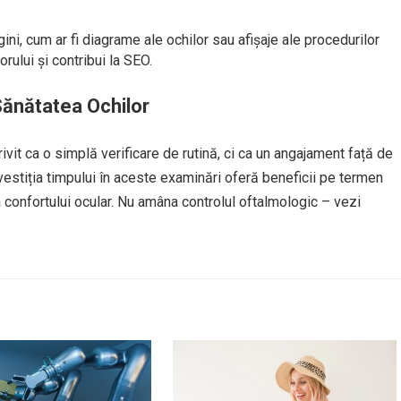
ini, cum ar fi diagrame ale ochilor sau afișaje ale procedurilor
rului și contribui la SEO.
ănătatea Ochilor
rivit ca o simplă verificare de rutină, ci ca un angajament față de
vestiția timpului în aceste examinări oferă beneficii pe termen
i a confortului ocular. Nu amâna controlul oftalmologic – vezi