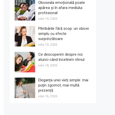
Oboseala emoțională poate
apărea și în afara mediului
profesional
iulie 19, 2026
Plimbările fără scop: un obicei
simplu cu efecte
surprinzătoare
iulie 19, 2026
Ce descoperim despre noi
atunci când încetinim ritmul
iulie 18, 2026
Eleganța unei vieți simple: mai
puțin zgomot, mai multă
prezență
iulie 16, 2026