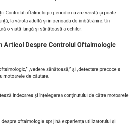
ii. Controlul oftalmologic periodic nu are vârstă și poate
nță, la vârsta adultă și în perioada de îmbătrânire. Un
ră o viață lungă și sănătoasă a ochilor.
Articol Despre Controlul Oftalmologic
oftalmologic,” „vedere sănătoasă,” și „detectare precoce a
ru motoarele de căutare.
ilitează indexarea și înțelegerea conținutului de către motoarele
despre oftalmologie sprijină experiența utilizatorului și