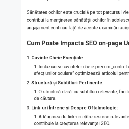
Sănătatea ochilor este crucială pe tot parcursul vieț
contribui la menținerea sănătății ochilor în adolesce
angajament continuu față de aceste examinări asigu
Cum Poate Impacta SEO on-page Un 
Cuvinte Cheie Esențiale:
Incluziunea cuvintelor cheie precum „control 
afecțiunilor oculare” optimizează articolul pent
Structură și Subtitluri Pertinente:
O structură clară, cu subtitluri relevante, fac
de căutare.
Link-uri Întrene și Despre Oftalmologie:
Adăugarea de link-uri către resurse relevante 
contribuie la creșterea relevanței SEO.