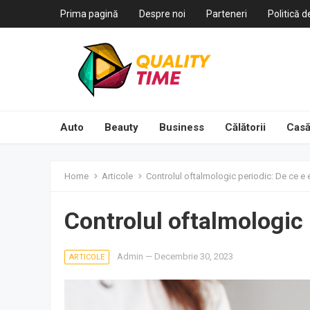
Prima pagină
Despre noi
Parteneri
Politică d
Auto
Beauty
Business
Călătorii
Casă
Home
Articole
Controlul oftalmologic periodic: De ce e 
Controlul oftalmologic 
Admin
—
Decembrie 30, 2023
ARTICOLE