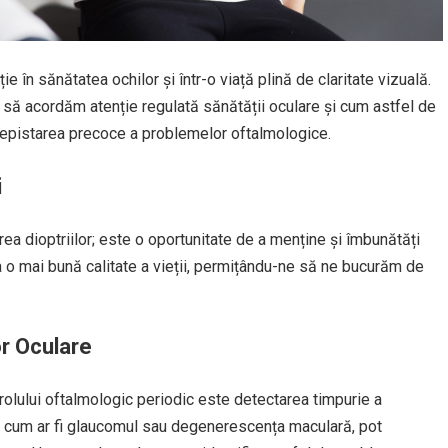
e în sănătatea ochilor și într-o viață plină de claritate vizuală.
 să acordăm atenție regulată sănătății oculare și cum astfel de
 depistarea precoce a problemelor oftalmologice.
i
ea dioptriilor; este o oportunitate de a menține și îmbunătăți
a o mai bună calitate a vieții, permițându-ne să ne bucurăm de
or Oculare
rolului oftalmologic periodic este detectarea timpurie a
, cum ar fi glaucomul sau degenerescența maculară, pot