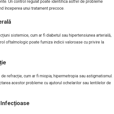
nte. Un control regulat poate identifica astfel de probleme
nd începerea unui tratament precoce.
erală
țiuni sistemice, cum ar fi diabetul sau hipertensiunea arterială,
rol oftalmologic poate furniza indicii valoroase cu privire la
ție
de refracție, cum ar fi miopia, hipermetropia sau astigmatismul.
ctarea acestor probleme cu ajutorul ochelarilor sau lentilelor de
 Infecțioase