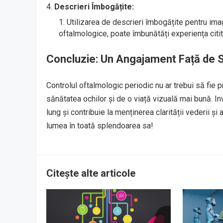
Descrieri Îmbogățite:
Utilizarea de descrieri îmbogățite pentru imag
oftalmologice, poate îmbunătăți experiența citito
Concluzie: Un Angajament Față de S
Controlul oftalmologic periodic nu ar trebui să fie p
sănătatea ochilor și de o viață vizuală mai bună. In
lung și contribuie la menținerea clarității vederii ș
lumea în toată splendoarea sa!
Citește alte articole