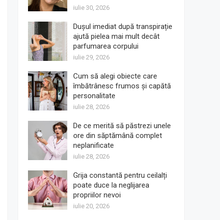
iulie 30, 2026
Dușul imediat după transpirație
ajută pielea mai mult decât
parfumarea corpului
iulie 29, 2026
Cum să alegi obiecte care
îmbătrânesc frumos și capătă
personalitate
iulie 28, 2026
De ce merită să păstrezi unele
ore din săptămână complet
neplanificate
iulie 28, 2026
Grija constantă pentru ceilalți
poate duce la neglijarea
propriilor nevoi
iulie 20, 2026