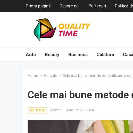
Prima pagină
Despre noi
Parteneri
Politică d
Auto
Beauty
Business
Călătorii
Casă
Home
Articole
Cele mai bune metode de fertilizare a sol
Cele mai bune metode de
Admin
—
August 22, 2024
ARTICOLE