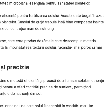
tatea microbiană, esențială pentru sănătatea plantelor.
 eficientă pentru fertilizarea solului. Acesta este bogat în azot,
a plantelor. Gunoiul de grajd trebuie însă bine compostat înainte
za concentrației mari de nutrienți.
e râme, care este produs de râmele care descompun materia
ută la îmbunătățirea texturii solului, făcându-l mai poros și mai
și precizie
âne o metodă eficientă și precisă de a furniza solului nutrienții
ți pentru a oferi cantități precise de nutrienți, permițând
nțele de nutrienți din sol.
ți principali pe care solul îi necesită în cantități mari, iar