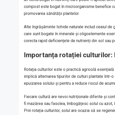
compost este bogat în microorganisme benefice car
promovarea sănătății plantelor.
Alte îngrășăminte lichide naturale includ ceaiul de 
care sunt bogate în minerale și oligoelemente esenți
corecta rapid deficiențele de nutrienți din sol sau p
Importanța rotației culturilor: 
Rotația culturilor este o practică agricolă esențial
implică alternarea tipurilor de culturi plantate într-
epuizarea solului și pentru a reduce riscul de acumul
Fiecare cultură are nevoi nutriționale diferite și co
fi mazărea sau fasolea, îmbogățesc solul cu azot, în
Prin rotația culturilor, solul are ocazia să se regene