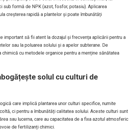
ici sub formă de NPK (azot, fosfor, potasiu). Aplicarea
mula creșterea rapidă a plantelor și poate îmbunătăți
 important să fii atent la dozajul și frecvența aplicării pentru a
telor sau la poluarea solului și a apelor subterane. De
a chimică cu metodele organice pentru a menține sănătatea
mbogățește solul cu culturi de
logică care implică plantarea unor culturi specifice, numite
coltă, ci pentru a îmbunătăți calitatea solului. Aceste culturi sunt
ărea sau lucerna, care au capacitatea de a fixa azotul atmosferic
evoie de fertilizanți chimici.