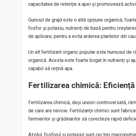
capacitatea de retenție a apei și promovează activi
Gunoiul de grajd este o altă opțiune organică, foarte
fosfor și potasiu, nutrienți de bază pentru creștere
de aplicare, pentru a evita arderea plantelor din cau
Un alt fertilizant organic popular este humusul d
organică. Acesta este foarte bogat în nutrienți și aj
capabil să rețină apa.
Fertilizarea chimică: Eficiență 
Fertilizarea chimică, deși uneori controversată, răm
de care are nevoie. Fertilizanții chimici sunt fabrica
fermierilor și grădinarilor să corecteze rapid deficie
Azotul, fosforul și potasiul sunt cei trei macronutrien