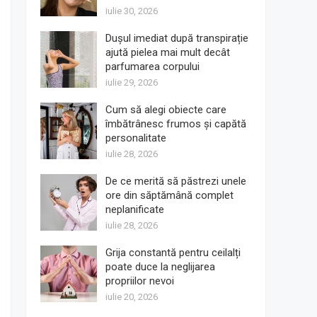
iulie 30, 2026
Dușul imediat după transpirație
ajută pielea mai mult decât
parfumarea corpului
iulie 29, 2026
Cum să alegi obiecte care
îmbătrânesc frumos și capătă
personalitate
iulie 28, 2026
De ce merită să păstrezi unele
ore din săptămână complet
neplanificate
iulie 28, 2026
Grija constantă pentru ceilalți
poate duce la neglijarea
propriilor nevoi
iulie 20, 2026