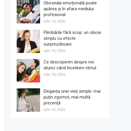
Oboseala emoțională poate
apărea și în afara mediului
profesional
iulie 19, 2026
Plimbările fără scop: un obicei
simplu cu efecte
surprinzătoare
iulie 19, 2026
Ce descoperim despre noi
atunci când încetinim ritmul
iulie 18, 2026
Eleganța unei vieți simple: mai
puțin zgomot, mai multă
prezență
iulie 16, 2026