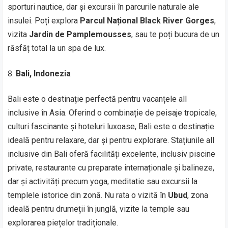
sporturi nautice, dar și excursii în parcurile naturale ale
insulei. Poți explora
Parcul Național Black River Gorges
,
vizita
Jardin de Pamplemousses
, sau te poți bucura de un
răsfăț total la un spa de lux.
Bali, Indonezia
Bali este o destinație perfectă pentru vacanțele all
inclusive în Asia. Oferind o combinație de peisaje tropicale,
culturi fascinante și hoteluri luxoase, Bali este o destinație
ideală pentru relaxare, dar și pentru explorare. Stațiunile all
inclusive din Bali oferă facilități excelente, inclusiv piscine
private, restaurante cu preparate internaționale și balineze,
dar și activități precum yoga, meditatie sau excursii la
templele istorice din zonă. Nu rata o vizită în
Ubud
, zona
ideală pentru drumeții în junglă, vizite la temple sau
explorarea piețelor tradiționale.