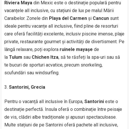
Riviera Maya
din Mexic este o destinație populară pentru
vacanțele all inclusive, cu stațiuni de lux pe malul Mării
Caraibelor. Zonele din
Playa del Carmen
și
Cancun
sunt
ideale pentru vacanțe all inclusive, fiind pline de resorturi
care oferă facilități excelente, inclusiv piscine imense, plaje
private, restaurante gourmet și activități de divertisment. Pe
lângă relaxare, poți explora
ruinele mayașe
de
la
Tulum
sau
Chichen Itza
, să te răsfeți la spa-uri sau să
te bucuri de sporturi acvatice, precum snorkeling,
scufundări sau windsurfing.
Santorini, Grecia
Pentru o vacanță all inclusive în Europa,
Santorini
este o
destinație perfectă. Insula oferă o combinație între peisaje
de vis, clădiri albe tradiționale și apusuri spectaculoase.
Multe stațiuni de pe Santorini oferă pachete all inclusive,