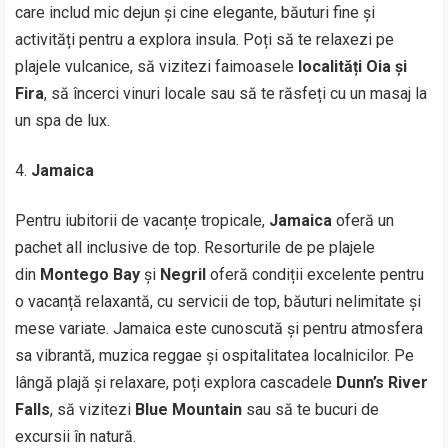
care includ mic dejun și cine elegante, băuturi fine și
activități pentru a explora insula. Poți să te relaxezi pe
plajele vulcanice, să vizitezi faimoasele
localități Oia și
Fira
, să încerci vinuri locale sau să te răsfeți cu un masaj la
un spa de lux.
Jamaica
Pentru iubitorii de vacanțe tropicale,
Jamaica
oferă un
pachet all inclusive de top. Resorturile de pe plajele
din
Montego Bay
și
Negril
oferă condiții excelente pentru
o vacanță relaxantă, cu servicii de top, băuturi nelimitate și
mese variate. Jamaica este cunoscută și pentru atmosfera
sa vibrantă, muzica reggae și ospitalitatea localnicilor. Pe
lângă plajă și relaxare, poți explora cascadele
Dunn’s River
Falls
, să vizitezi
Blue Mountain
sau să te bucuri de
excursii în natură.