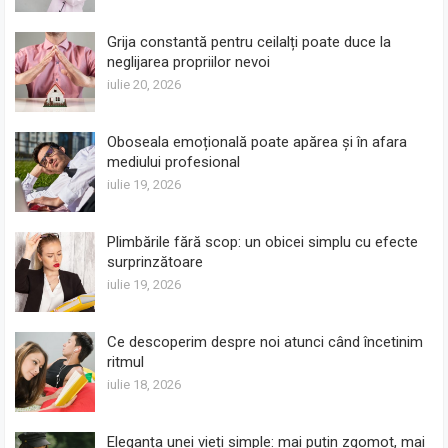
Grija constantă pentru ceilalți poate duce la
neglijarea propriilor nevoi
iulie 20, 2026
Oboseala emoțională poate apărea și în afara
mediului profesional
iulie 19, 2026
Plimbările fără scop: un obicei simplu cu efecte
surprinzătoare
iulie 19, 2026
Ce descoperim despre noi atunci când încetinim
ritmul
iulie 18, 2026
Eleganța unei vieți simple: mai puțin zgomot, mai