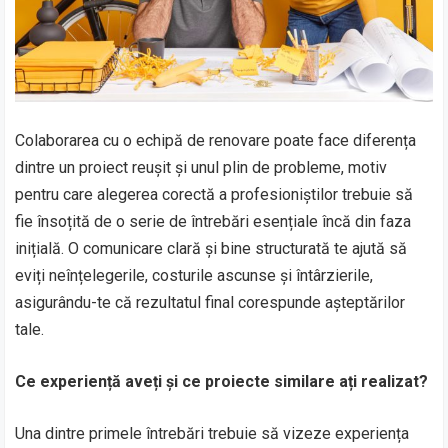
Colaborarea cu o echipă de renovare poate face diferența
dintre un proiect reușit și unul plin de probleme, motiv
pentru care alegerea corectă a profesioniștilor trebuie să
fie însoțită de o serie de întrebări esențiale încă din faza
inițială. O comunicare clară și bine structurată te ajută să
eviți neînțelegerile, costurile ascunse și întârzierile,
asigurându-te că rezultatul final corespunde așteptărilor
tale.
Ce experiență aveți și ce proiecte similare ați realizat?
Una dintre primele întrebări trebuie să vizeze experiența