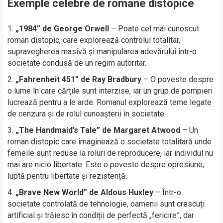
Exemple celebre de romane distopice
„1984” de George Orwell
– Poate cel mai cunoscut
roman distopic, care explorează controlul totalitar,
supravegherea masivă și manipularea adevărului într-o
societate condusă de un regim autoritar.
„Fahrenheit 451” de Ray Bradbury
– O poveste despre
o lume în care cărțile sunt interzise, iar un grup de pompieri
lucrează pentru a le arde. Romanul explorează teme legate
de cenzura și de rolul cunoașterii în societate.
„The Handmaid’s Tale” de Margaret Atwood
– Un
roman distopic care imaginează o societate totalitară unde
femeile sunt reduse la roluri de reproducere, iar individul nu
mai are nicio libertate. Este o poveste despre opresiune,
luptă pentru libertate și rezistență.
„Brave New World” de Aldous Huxley
– Într-o
societate controlată de tehnologie, oamenii sunt crescuți
artificial și trăiesc în condiții de perfectă „fericire”, dar