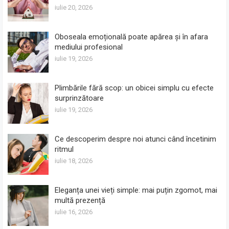
iulie 20, 2026
Oboseala emoțională poate apărea și în afara
mediului profesional
iulie 19, 2026
Plimbările fără scop: un obicei simplu cu efecte
surprinzătoare
iulie 19, 2026
Ce descoperim despre noi atunci când încetinim
ritmul
iulie 18, 2026
Eleganța unei vieți simple: mai puțin zgomot, mai
multă prezență
iulie 16, 2026