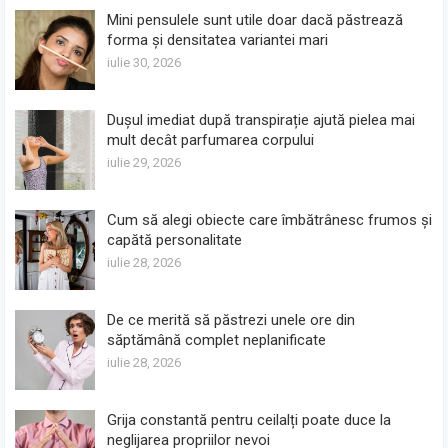
Mini pensulele sunt utile doar dacă păstrează
forma și densitatea variantei mari
iulie 30, 2026
Dușul imediat după transpirație ajută pielea mai
mult decât parfumarea corpului
iulie 29, 2026
Cum să alegi obiecte care îmbătrânesc frumos și
capătă personalitate
iulie 28, 2026
De ce merită să păstrezi unele ore din
săptămână complet neplanificate
iulie 28, 2026
Grija constantă pentru ceilalți poate duce la
neglijarea propriilor nevoi