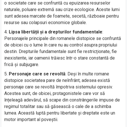
o societate care se confruntă cu epuizarea resurselor
naturale, poluare extremă sau crize ecologice. Aceste lumi
sunt adesea marcate de foamete, secetă, războaie pentru
resurse sau colapsuri economice globale.
Lipsa libertății și a drepturilor fundamentale
:
Personajele principale din romanele distopice se confruntă
de obicei cu o lume în care nu au control asupra propriului
destin. Drepturile fundamentale sunt fie restricționate, fie
inexistente, iar oamenii trăiesc într-o stare constantă de
frică și subjugare.
Personaje care se revoltă
: Deși în multe romane
distopice societatea pare de neînfrânt, adesea există
personaje care se revoltă împotriva sistemului opresiv.
Acestea sunt, de obicei, protagonistele care vor să
înțeleagă adevărul, să scape din constrângerile impuse de
regimul totalitar sau să găsească o cale de a schimba
lumea. Această luptă pentru libertate și dreptate este un
motor important al poveștii.