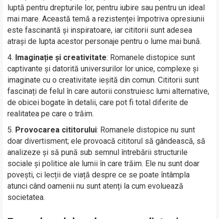
luptă pentru drepturile lor, pentru iubire sau pentru un ideal
mai mare. Această temă a rezistenței împotriva opresiunii
este fascinantă și inspiratoare, iar cititorii sunt adesea
atrași de lupta acestor personaje pentru o lume mai bună.
Imaginație și creativitate
: Romanele distopice sunt
captivante și datorită universurilor lor unice, complexe și
imaginate cu o creativitate ieșită din comun. Cititorii sunt
fascinați de felul în care autorii construiesc lumi alternative,
de obicei bogate în detalii, care pot fi total diferite de
realitatea pe care o trăim.
Provocarea cititorului
: Romanele distopice nu sunt
doar divertisment; ele provoacă cititorul să gândească, să
analizeze și să pună sub semnul întrebării structurile
sociale și politice ale lumii în care trăim. Ele nu sunt doar
povești, ci lecții de viață despre ce se poate întâmpla
atunci când oamenii nu sunt atenți la cum evoluează
societatea.