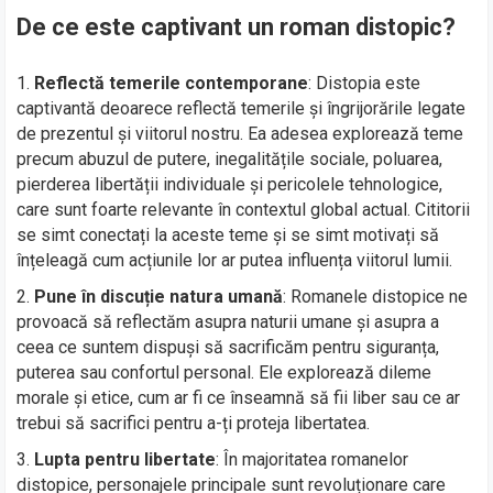
De ce este captivant un roman distopic?
Reflectă temerile contemporane
: Distopia este
captivantă deoarece reflectă temerile și îngrijorările legate
de prezentul și viitorul nostru. Ea adesea explorează teme
precum abuzul de putere, inegalitățile sociale, poluarea,
pierderea libertății individuale și pericolele tehnologice,
care sunt foarte relevante în contextul global actual. Cititorii
se simt conectați la aceste teme și se simt motivați să
înțeleagă cum acțiunile lor ar putea influența viitorul lumii.
Pune în discuție natura umană
: Romanele distopice ne
provoacă să reflectăm asupra naturii umane și asupra a
ceea ce suntem dispuși să sacrificăm pentru siguranța,
puterea sau confortul personal. Ele explorează dileme
morale și etice, cum ar fi ce înseamnă să fii liber sau ce ar
trebui să sacrifici pentru a-ți proteja libertatea.
Lupta pentru libertate
: În majoritatea romanelor
distopice, personajele principale sunt revoluționare care