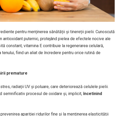
ediente pentru menținerea sănătății și tinereții pielii. Cunoscută
n antioxidant puternic, protejând pielea de efectele nocive ale
losită constant, vitamina E contribuie la regenerarea celulară,
 tenului, fiind un aliat de încredere pentru orice rutină de
nirii premature
tres, radiații UV și poluare, care deteriorează celulele pielii.
 semnificativ procesul de oxidare și, implicit,
încetinind
revenirea apariției ridurilor fine și la menținerea elasticității