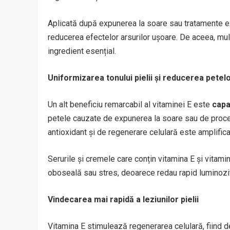
Aplicată după expunerea la soare sau tratamente exfo
reducerea efectelor arsurilor ușoare. De aceea, mu
ingredient esențial.
Uniformizarea tonului pielii și reducerea pete
Un alt beneficiu remarcabil al vitaminei E este
capa
petele cauzate de expunerea la soare sau de procese
antioxidant și de regenerare celulară este amplificat
Serurile și cremele care conțin vitamina E și vitam
oboseală sau stres, deoarece redau rapid luminozitat
Vindecarea mai rapidă a leziunilor pielii
Vitamina E stimulează regenerarea celulară, fiind de