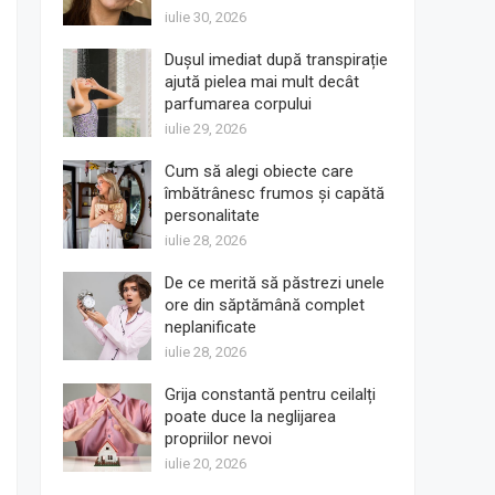
iulie 30, 2026
Dușul imediat după transpirație
ajută pielea mai mult decât
parfumarea corpului
iulie 29, 2026
Cum să alegi obiecte care
îmbătrânesc frumos și capătă
personalitate
iulie 28, 2026
De ce merită să păstrezi unele
ore din săptămână complet
neplanificate
iulie 28, 2026
Grija constantă pentru ceilalți
poate duce la neglijarea
propriilor nevoi
iulie 20, 2026