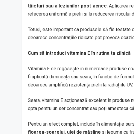
tăieturi sau a leziunilor post-acnee
. Aplicarea r
refacerea uniformă a pielii și la reducerea riscului 
Totuși, este important ca produsele să fie testate 
deoarece concentrațiile ridicate pot provoca ocaziona
Cum să introduci vitamina E în rutina ta zilnică
Vitamina E se regăsește în numeroase produse c
fi aplicată dimineața sau seara, în funcție de formu
deoarece amplifică rezistența pielii la radiațiile UV.
Seara, vitamina E acționează excelent în produse nut
opta pentru un ser concentrat sau poți amesteca cât
Pentru un efect complet, include în alimentație sur
floarea-soarelui, ulei de măsline
și legume cu fru