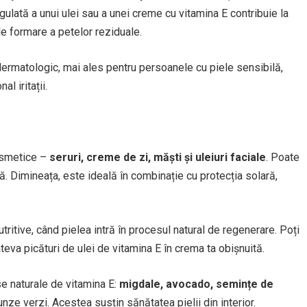
egulată a unui ulei sau a unei creme cu vitamina E contribuie la
de formare a petelor reziduale.
dermatologic, mai ales pentru persoanele cu piele sensibilă,
l iritații.
osmetice –
seruri, creme de zi, măști și uleiuri faciale
. Poate
lă. Dimineața, este ideală în combinație cu protecția solară,
ritive, când pielea intră în procesul natural de regenerare. Poți
eva picături de ulei de vitamina E în crema ta obișnuită.
se naturale de vitamina E:
migdale, avocado, semințe de
nze verzi. Acestea susțin sănătatea pielii din interior.