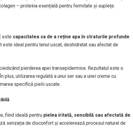
 colagen – proteina esențială pentru fermitate și suplețe.
 E este
capacitatea sa de a reține apa în straturile profunde
t este ideal pentru tenul uscat, deshidratat sau afectat de
împiedicând pierderea apei transepidermice. Rezultatul este o
 În plus, utilizarea regulată a unui ser sau a unei creme cu
marea specifică pielii uscate.
ibilă
te, fiind ideală pentru
pielea iritată, sensibilă sau afectată de
ază senzația de disconfort și accelerează procesul natural de