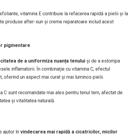
liante, vitamina E contribuie la refacerea rapidă a pielii și la
lte produse after-sun și creme reparatoare includ acest
lor pigmentare
citatea de a uniformiza nuanța tenului
și de a estompa
le inflamatorii. În combinație cu vitamina C, efectul
, oferind un aspect mai curat și mai luminos pielii.
ina C sunt recomandate mai ales pentru tenul tern, afectat de
ea și vitalitatea naturală.
 ajutor în
vindecarea mai rapidă a cicatricilor, micilor