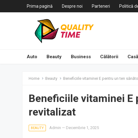
Prima pagină
Despre noi
Parteneri
Politică d
Auto
Beauty
Business
Călătorii
Casă
Home
Beauty
Beneficiile vitaminei E pentru un ten sănătos
Beneficiile vitaminei E
revitalizat
Admin
—
Decembrie 1, 2025
BEAUTY