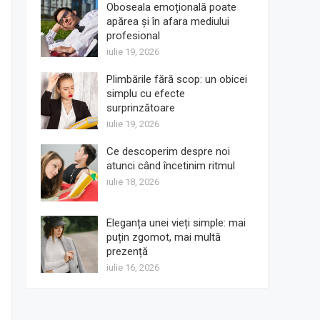
Oboseala emoțională poate
apărea și în afara mediului
profesional
iulie 19, 2026
Plimbările fără scop: un obicei
simplu cu efecte
surprinzătoare
iulie 19, 2026
Ce descoperim despre noi
atunci când încetinim ritmul
iulie 18, 2026
Eleganța unei vieți simple: mai
puțin zgomot, mai multă
prezență
iulie 16, 2026