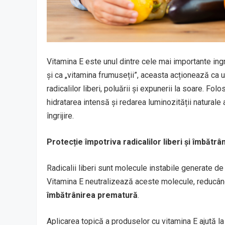
Vitamina E este unul dintre cele mai importante ingr
și ca „vitamina frumuseții”, aceasta acționează ca u
radicalilor liberi, poluării și expunerii la soare. Fo
hidratarea intensă și redarea luminozității naturale a
îngrijire.
Protecție împotriva radicalilor liberi și îmbătrâ
Radicalii liberi sunt molecule instabile generate de s
Vitamina E neutralizează aceste molecule, reducând
îmbătrânirea prematură
.
Aplicarea topică a produselor cu vitamina E ajută la p