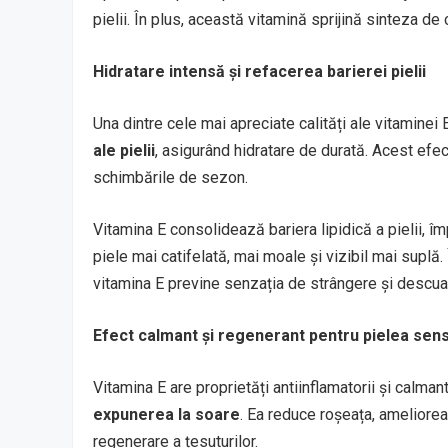
pielii. În plus, această vitamină sprijină sinteza de
Hidratare intensă și refacerea barierei pielii
Una dintre cele mai apreciate calități ale vitaminei
ale pielii
, asigurând hidratare de durată. Acest efec
schimbările de sezon.
Vitamina E consolidează bariera lipidică a pielii, 
piele mai catifelată, mai moale și vizibil mai suplă.
vitamina E previne senzația de strângere și descua
Efect calmant și regenerant pentru pielea sens
Vitamina E are proprietăți antiinflamatorii și calman
expunerea la soare
. Ea reduce roșeața, ameliore
regenerare a țesuturilor.