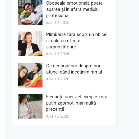
Oboseala emoțională poate
apărea și în afara mediului
profesional
iulie 19, 2026
Plimbările fără scop: un obicei
simplu cu efecte
surprinzătoare
iulie 19, 2026
Ce descoperim despre noi
atunci când încetinim ritmul
iulie 18, 2026
Eleganța unei vieți simple: mai
puțin zgomot, mai multă
prezență
iulie 16, 2026