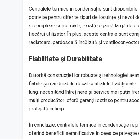
Centralele termice în condensație sunt disponibile î
potrivite pentru diferite tipuri de locuințe și nevoi
și complexe comerciale, există o gamă largă de opți
fiecărui utilizator. În plus, aceste centrale sunt co
radiatoare, pardoseală încălzită și ventiloconvectoar
Fiabilitate și Durabilitate
Datorită construcției lor robuste și tehnologiei av
fiabile și mai durabile decât centralele tradițional
lung, necesitând întreținere și service mai puțin fr
mulți producători oferă garanții extinse pentru acest
protejată în timp.
În concluzie, centralele termice în condensație repr
oferind beneficii semnificative în ceea ce privește 