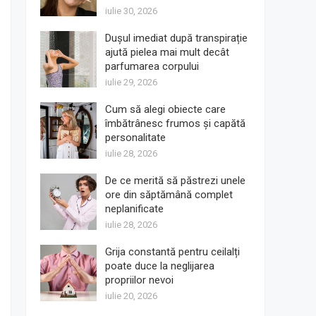
iulie 30, 2026
Dușul imediat după transpirație
ajută pielea mai mult decât
parfumarea corpului
iulie 29, 2026
Cum să alegi obiecte care
îmbătrânesc frumos și capătă
personalitate
iulie 28, 2026
De ce merită să păstrezi unele
ore din săptămână complet
neplanificate
iulie 28, 2026
Grija constantă pentru ceilalți
poate duce la neglijarea
propriilor nevoi
iulie 20, 2026