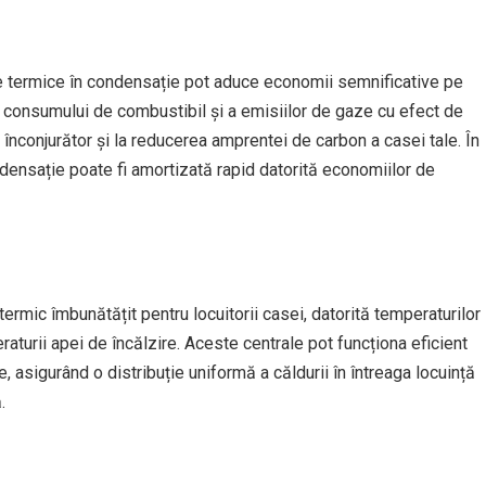
lele termice în condensație pot aduce economii semnificative pe
ea consumului de combustibil și a emisiilor de gaze cu efect de
 înconjurător și la reducerea amprentei de carbon a casei tale. În
condensație poate fi amortizată rapid datorită economiilor de
ermic îmbunătățit pentru locuitorii casei, datorită temperaturilor
raturii apei de încălzire. Aceste centrale pot funcționa eficient
e, asigurând o distribuție uniformă a căldurii în întreaga locuință
.