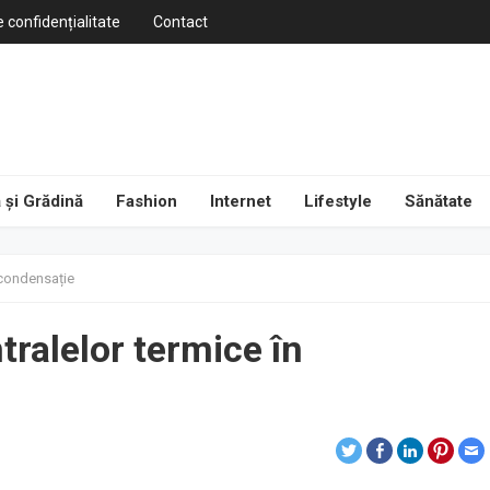
e confidențialitate
Contact
 și Grădină
Fashion
Internet
Lifestyle
Sănătate
n condensație
ntralelor termice în