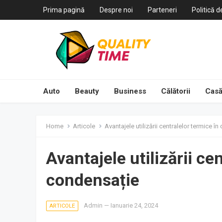
Prima pagină
Despre noi
Parteneri
Politică d
Auto
Beauty
Business
Călătorii
Casă
Home
Articole
Avantajele utilizării centralelor termice î
Avantajele utilizării ce
condensație
Admin
—
Ianuarie 24, 2024
ARTICOLE