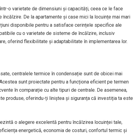
ntr-o varietate de dimensiuni și capacități, ceea ce le face
 de încălzire. De la apartamente și case mici la locuințe mai mari
uni disponibile pentru a satisface cerințele specifice ale
mpatibile cu o varietate de sisteme de încălzire, inclusiv
e, oferind flexibilitate și adaptabilitate în implementarea lor.
ansate, centralele termice în condensație sunt de obicei mai
e. Acestea sunt proiectate pentru a funcționa eficient pe termen
ecvente în comparație cu alte tipuri de centrale. De asemenea,
e produse, oferindu-ți liniștea și siguranța că investiția ta este
ezintă o alegere excelentă pentru încălzirea locuinței tale,
eficiența energetică, economia de costuri, confortul termic și