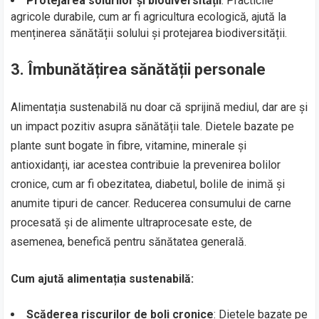
Protejarea solurilor și biodiversității
: Practicile
agricole durabile, cum ar fi agricultura ecologică, ajută la
menținerea sănătății solului și protejarea biodiversității.
3.
Îmbunătățirea sănătății personale
Alimentația sustenabilă nu doar că sprijină mediul, dar are și
un impact pozitiv asupra sănătății tale. Dietele bazate pe
plante sunt bogate în fibre, vitamine, minerale și
antioxidanți, iar acestea contribuie la prevenirea bolilor
cronice, cum ar fi obezitatea, diabetul, bolile de inimă și
anumite tipuri de cancer. Reducerea consumului de carne
procesată și de alimente ultraprocesate este, de
asemenea, benefică pentru sănătatea generală.
Cum ajută alimentația sustenabilă:
Scăderea riscurilor de boli cronice
: Dietele bazate pe