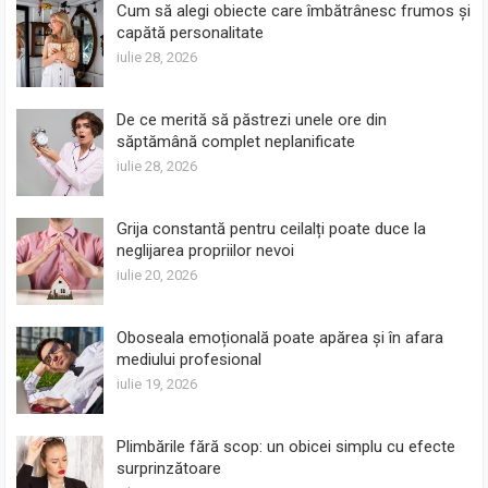
Cum să alegi obiecte care îmbătrânesc frumos și
capătă personalitate
iulie 28, 2026
De ce merită să păstrezi unele ore din
săptămână complet neplanificate
iulie 28, 2026
Grija constantă pentru ceilalți poate duce la
neglijarea propriilor nevoi
iulie 20, 2026
Oboseala emoțională poate apărea și în afara
mediului profesional
iulie 19, 2026
Plimbările fără scop: un obicei simplu cu efecte
surprinzătoare